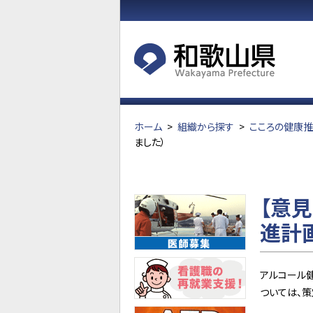
ホーム
>
組織から探す
>
こころの健康
ました）
【意
進計
アルコール
ついては、策