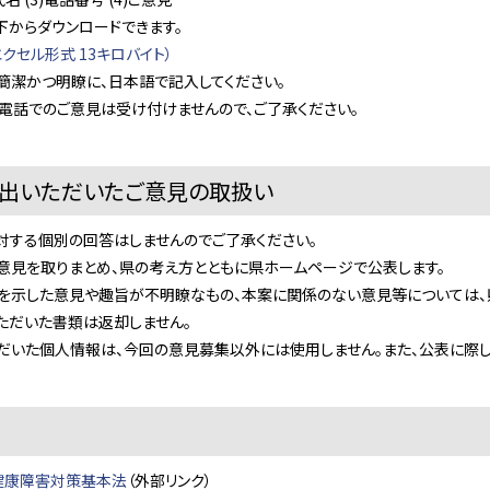
下からダウンロードできます。
クセル形式 13キロバイト）
は簡潔かつ明瞭に、日本語で記入してください。
び電話でのご意見は受け付けませんので、ご了承ください。
提出いただいたご意見の取扱い
に対する個別の回答はしませんのでご了承ください。
る意見を取りまとめ、県の考え方とともに県ホームページで公表します。
賛否を示した意見や趣旨が不明瞭なもの、本案に関係のない意見等については、
いただいた書類は返却しません。
ただいた個人情報は、今回の意見募集以外には使用しません。また、公表に際
健康障害対策基本法
（外部リンク）