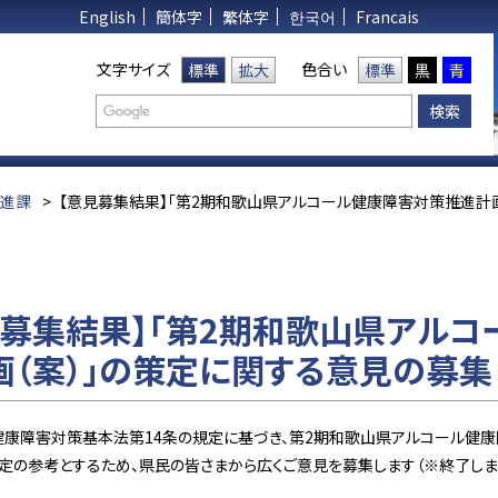
English
簡体字
繁体字
한국어
Francais
文字サイズ
色合い
標準
拡大
標準
黒
青
推進課
>
【意見募集結果】「第2期和歌山県アルコール健康障害対策推進計画
見募集結果】「第2期和歌山県アル
画（案）」の策定に関する意見の募集
健康障害対策基本法第14条の規定に基づき、第2期和歌山県アルコール健康
定の参考とするため、県民の皆さまから広くご意見を募集します（※終了しま