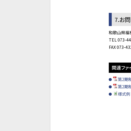
7.お
和歌山県福
TEL 073-4
FAX 073-43
関連ファ
第2期
第2期
様式例 