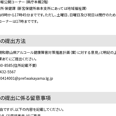
報公開コーナー（県庁本館2階）
所 保健課 （新宮保健所串本支所にあっては地域福祉課）
9時から17時45分までです。ただし、土曜日、日曜日及び祝日は閉庁のため
ーナーは17時までです。
見の提出方法
2期和歌山県アルコール健康障害対策推進計画（案）に対する意見」と明記の
課あてにご提出ください。
640-8585(住所記載不要）
-432-5567
0414001@pref.wakayama.lg.jp
見の提出に係る留意事項
自由ですが、以下の内容を記載してください。
)氏名 (3)電話番号 (4)ご意見