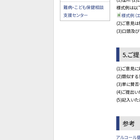
難病・こども保健相談
様式例は以
支援センター
様式例（エ
(2)ご意見
(3)口頭及
5.ご
(1)ご意見
(2)類似す
(3)単に
(4)ご提出
(5)記入い
参考
アルコール