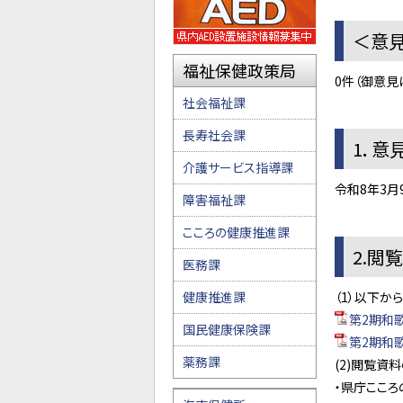
＜意
福祉保健政策局
0件（御意見
社会福祉課
長寿社会課
1．意
介護サービス指導課
令和8年3月
障害福祉課
こころの健康推進課
2.閲
医務課
健康推進課
（1）以下か
第2期和歌
国民健康保険課
第2期和歌
薬務課
(2)閲覧資
・県庁こころ