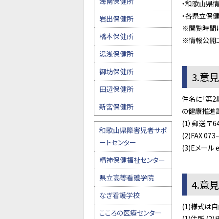
海南保健所
・和歌山県情
・各県立保健
岩出保健所
※閲覧時間は
橋本保健所
※情報公開コ
湯浅保健所
御坊保健所
3.意
田辺保健所
件名に「第
新宮保健所
の健康推進
(1）郵送 〒
和歌山県障害児者サポ
(2)FAX 073
ートセンター
(3)Eメール e
精神保健福祉センター
県立高等看護学院
4.意
なぎ看護学校
(1)様式は
こころの医療センター
(1)住所 (2