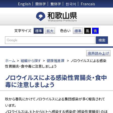
English
簡体字
繁体字
한국어
Francais
文字サイズ
色合い
標準
拡大
標準
黒
青
音声読み上げ
ホーム
>
組織から探す
>
健康推進課
>
ノロウイルスによる感染
性胃腸炎・食中毒に注意しましょう
ノロウイルスによる感染性胃腸炎・食中
毒に注意しましょう
秋から春先にかけてノロウイルスによる集団感染が多く報告されて
います。
ノロウイルスは、ヒトからヒトへ感染する感染症（感染性胃腸炎）のほ