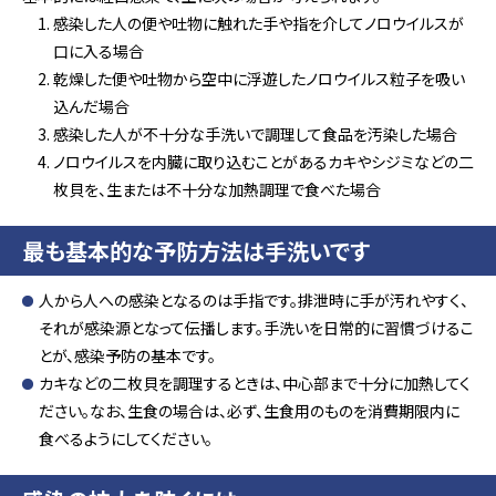
感染した人の便や吐物に触れた手や指を介してノロウイルスが
口に入る場合
乾燥した便や吐物から空中に浮遊したノロウイルス粒子を吸い
込んだ場合
感染した人が不十分な手洗いで調理して食品を汚染した場合
ノロウイルスを内臓に取り込むことがあるカキやシジミなどの二
枚貝を、生または不十分な加熱調理で食べた場合
最も基本的な予防方法は手洗いです
人から人への感染となるのは手指です。排泄時に手が汚れやすく、
それが感染源となって伝播します。手洗いを日常的に習慣づけるこ
とが、感染予防の基本です。
カキなどの二枚貝を調理するときは、中心部まで十分に加熱してく
ださい。なお、生食の場合は、必ず、生食用のものを消費期限内に
食べるようにしてください。