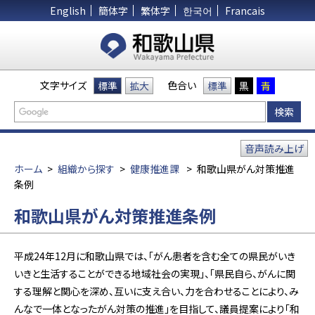
English
簡体字
繁体字
한국어
Francais
文字サイズ
色合い
標準
拡大
標準
黒
青
音声読み上げ
ホーム
>
組織から探す
>
健康推進課
>
和歌山県がん対策推進
条例
和歌山県がん対策推進条例
平成24年12月に和歌山県では、「がん患者を含む全ての県民がいき
いきと生活することができる地域社会の実現」、「県民自ら、がんに関
する理解と関心を深め、互いに支え合い、力を合わせることにより、み
んなで一体となったがん対策の推進」を目指して、議員提案により「和