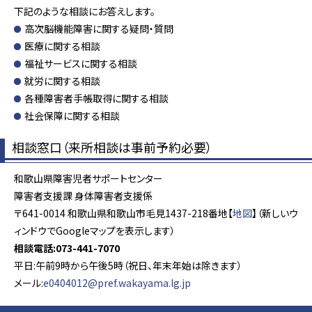
下記のような相談にお答えします。
高次脳機能障害に関する疑問・質問
医療に関する相談
福祉サービスに関する相談
就労に関する相談
各種障害者手帳取得に関する相談
社会保障に関する相談
相談窓口（来所相談は事前予約必要）
和歌山県障害児者サポートセンター
障害者支援課 身体障害者支援係
〒641-0014 和歌山県和歌山市毛見1437-218番地【
地図
】（新しいウ
ィンドウでGoogleマップを表示します）
相談電話:073-441-7070
平日:午前9時から午後5時（祝日、年末年始は除きます）
メール:
e0404012@pref.wakayama.lg.jp