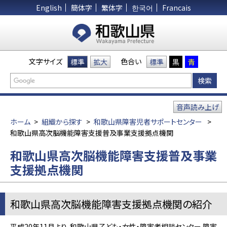
English
簡体字
繁体字
한국어
Francais
文字サイズ
色合い
標準
拡大
標準
黒
青
音声読み上げ
ホーム
>
組織から探す
>
和歌山県障害児者サポートセンター
>
和歌山県高次脳機能障害支援普及事業支援拠点機関
和歌山県高次脳機能障害支援普及事業
支援拠点機関
和歌山県高次脳機能障害支援拠点機関の紹介
平成20年11月より、和歌山県子ども・女性・障害者相談センター 障害