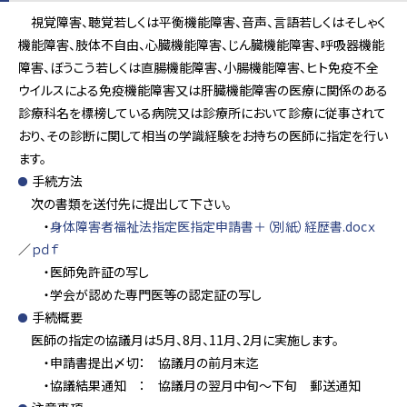
視覚障害、聴覚若しくは平衡機能障害、音声、言語若しくはそしゃく
機能障害、肢体不自由、心臓機能障害、じん臓機能障害、呼吸器機能
障害、ぼうこう若しくは直腸機能障害、小腸機能障害、ヒト免疫不全
ウイルスによる免疫機能障害又は肝臓機能障害の医療に関係のある
診療科名を標榜している病院又は診療所において診療に従事されて
おり、その診断に関して相当の学識経験をお持ちの医師に指定を行い
ます。
手続方法
次の書類を送付先に提出して下さい。
・
身体障害者福祉法指定医指定申請書＋（別紙）経歴書.docｘ
／
ｐｄｆ
・医師免許証の写し
・学会が認めた専門医等の認定証の写し
手続概要
医師の指定の協議月は5月、8月、11月、2月に実施します。
・申請書提出〆切： 協議月の前月末迄
・協議結果通知 ： 協議月の翌月中旬～下旬 郵送通知