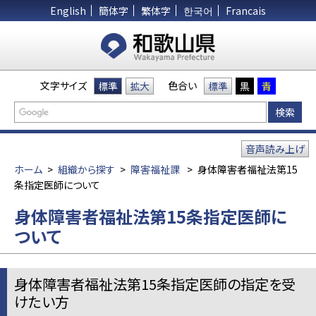
English
簡体字
繁体字
한국어
Francais
文字サイズ
色合い
標準
拡大
標準
黒
青
音声読み上げ
ホーム
>
組織から探す
>
障害福祉課
>
身体障害者福祉法第15
条指定医師について
身体障害者福祉法第15条指定医師に
ついて
身体障害者福祉法第15条指定医師の指定を受
けたい方