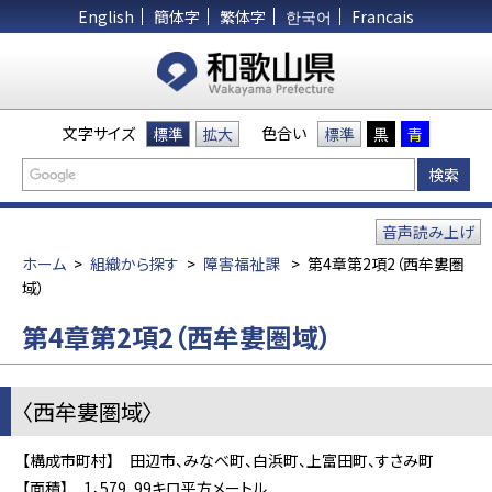
English
簡体字
繁体字
한국어
Francais
文字サイズ
色合い
標準
拡大
標準
黒
青
音声読み上げ
ホーム
>
組織から探す
>
障害福祉課
>
第4章第2項2（西牟婁圏
域）
第4章第2項2（西牟婁圏域）
〈西牟婁圏域〉
【構成市町村】 田辺市、みなべ町、白浜町、上富田町、すさみ町
【面積】 1，579．99キロ平方メートル