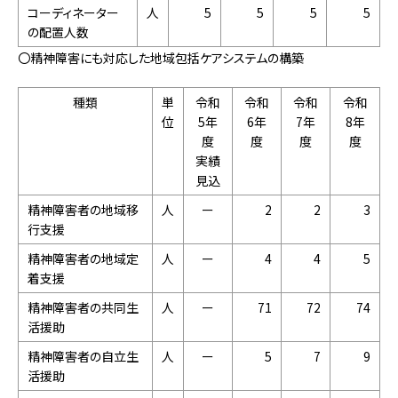
コーディネーター
人
5
5
5
5
の配置人数
〇精神障害にも対応した地域包括ケアシステムの構築
種類
単
令和
令和
令和
令和
位
5年
6年
7年
8年
度
度
度
度
実績
見込
精神障害者の地域移
人
ー
2
2
3
行支援
精神障害者の地域定
人
ー
4
4
5
着支援
精神障害者の共同生
人
ー
71
72
74
活援助
精神障害者の自立生
人
ー
5
7
9
活援助