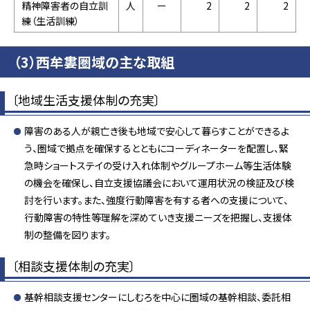
精神障害者の自立訓
人
ー
2
2
2
練（生活訓練）
（3）西牟婁圏域の主な取組
〔地域生活支援体制の充実〕
障害のある人が親亡き後も地域で安心して暮らすことができるよ
う、圏域で拠点を確保するとともにコーディネーターを配置し、緊
急時ショートステイの受け入れ体制やグループホーム等生活体験
の機会を確保し、自立支援協議会において運用状況の検証及び検
討を行います。また、強度行動障害を有する者への支援について、
行動障害の特性等理解を深めていき支援ニーズを把握し、支援体
制の整備を図ります。
〔相談支援体制の充実〕
基幹相談支援センターにしむろを中心に圏域の基幹相談、委託相