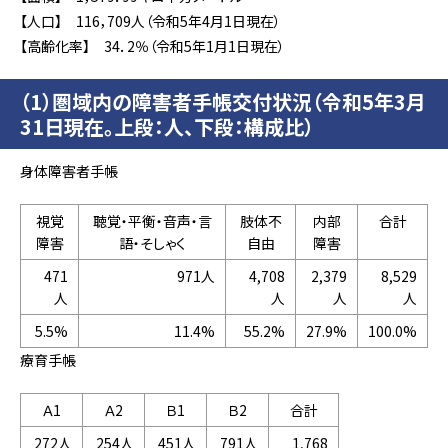
【人口】 116，709人（令和5年4月1日現在）
【高齢化率】 34．2％（令和5年1月1日現在）
（1）圏域内の障害者手帳交付状況（令和5年3月
31日現在。上段：人、下段：構成比）
身体障害者手帳
視覚
聴覚・平衡・音声・言
肢体不
内部
合計
障害
語・そしゃく
自由
障害
471
971人
4,708
2,379
8,529
人
人
人
人
5.5%
11.4%
55.2%
27.9%
100.0%
療育手帳
Ａ1
Ａ2
Ｂ1
Ｂ2
合計
272人
254人
451人
791人
1,768