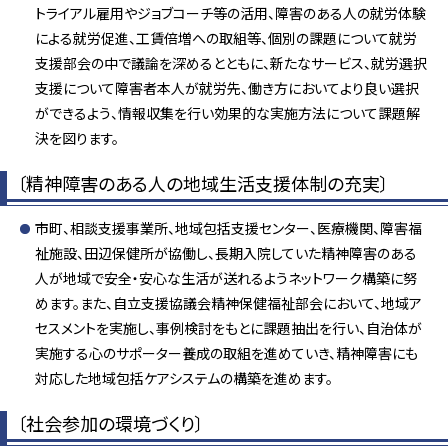
トライアル雇用やジョブコーチ等の活用、障害のある人の就労体験
による就労促進、工賃倍増への取組等、個別の課題について就労
支援部会の中で議論を深めるとともに、新たなサービス、就労選択
支援について障害者本人が就労先、働き方においてより良い選択
ができるよう、情報収集を行い効果的な実施方法について課題解
決を図ります。
〔精神障害のある人の地域生活支援体制の充実〕
市町、相談支援事業所、地域包括支援センター、医療機関、障害福
祉施設、田辺保健所が協働し、長期入院していた精神障害のある
人が地域で安全・安心な生活が送れるようネットワーク構築に努
めます。また、自立支援協議会精神保健福祉部会において、地域ア
セスメントを実施し、事例検討をもとに課題抽出を行い、自治体が
実施する心のサポーター養成の取組を進めていき、精神障害にも
対応した地域包括ケアシステムの構築を進めます。
〔社会参加の環境づくり〕