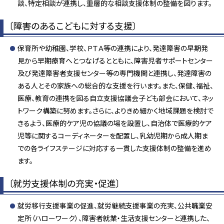
談、特定相談が連携し、重層的な相談支援体制の整備を図ります。
〔障害のあるこどもに対する支援〕
保育所や幼稚園、学校、ＰＴＡ等の連携により、発達障害の早期発
見から早期療育へとつなげるとともに、障害児者サポートセンター
及び発達障害者支援センター等の専門機関と連携し、発達障害の
ある人とその家族への総合的な支援を行います。また、保健、福祉、
医療、教育の連携を図る自立支援協議会子ども部会において、ネッ
トワーク構築に努めます。さらに、よりきめ細かく地域課題を検討で
きるよう、医療的ケア児の協議の場を設置し、自治体で医療的ケア
児等に関するコーディネーターを配置し、乳幼児期から成人期ま
での各ライフステージに対応する一貫した支援体制の整備を進め
ます。
〔就労支援体制の充実・促進〕
就労移行支援事業の促進、就労継続支援事業の充実、公共職業安
定所（ハローワーク）、障害者就業・生活支援センターと連携した、