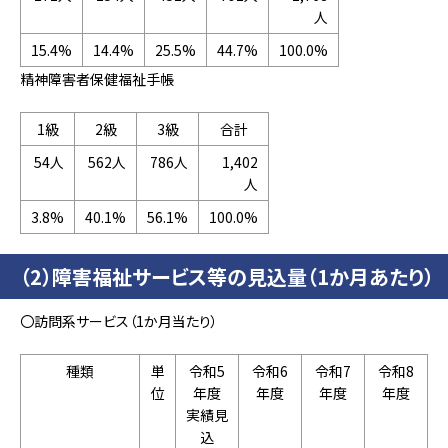
人
15.4%
14.4%
25.5%
44.7%
100.0%
精神障害者保健福祉手帳
1級
2級
3級
合計
54人
562人
786人
1,402
人
3.8%
40.1%
56.1%
100.0%
（2）障害福祉サービス等の見込量（1か月あたり）
〇訪問系サービス（1か月当たり）
種類
単
令和5
令和6
令和7
令和8
位
年度
年度
年度
年度
実績見
込