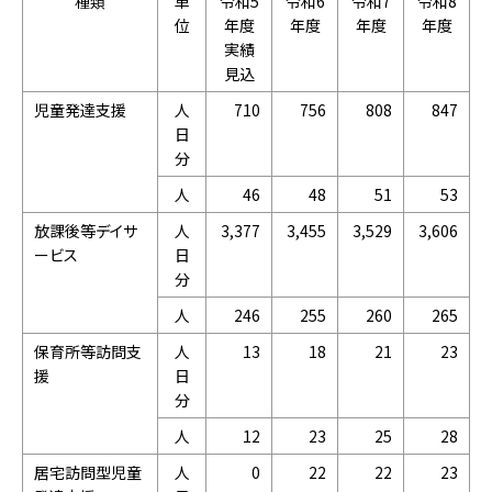
種類
単
令和5
令和6
令和7
令和8
位
年度
年度
年度
年度
実績
見込
児童発達支援
人
710
756
808
847
日
分
人
46
48
51
53
放課後等デイサ
人
3,377
3,455
3,529
3,606
ービス
日
分
人
246
255
260
265
保育所等訪問支
人
13
18
21
23
援
日
分
人
12
23
25
28
居宅訪問型児童
人
0
22
22
23