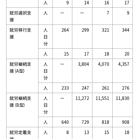
人
9
14
16
17
就労選択支
人
ー
ー
7
9
援
就労移行支
人
264
299
321
344
援
日
分
人
15
17
18
20
就労継続支
人
ー
3,804
4,070
4,357
援（A型）
日
分
人
233
247
261
276
就労継続支
人
ー
11,272
11,551
11,830
援（B型）
日
分
人
640
729
818
908
就労定着支
人
8
13
15
18