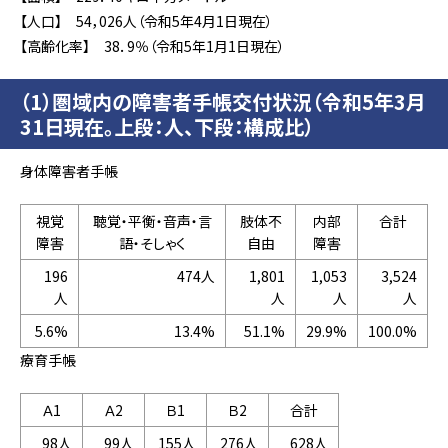
【人口】 54，026人（令和5年4月1日現在）
【高齢化率】 38．9％（令和5年1月1日現在）
（1）圏域内の障害者手帳交付状況（令和5年3月
31日現在。上段：人、下段：構成比）
身体障害者手帳
視覚
聴覚・平衡・音声・言
肢体不
内部
合計
障害
語・そしゃく
自由
障害
196
474人
1,801
1,053
3,524
人
人
人
人
5.6%
13.4%
51.1%
29.9%
100.0%
療育手帳
Ａ1
Ａ2
Ｂ1
Ｂ2
合計
98人
99人
155人
276人
628人