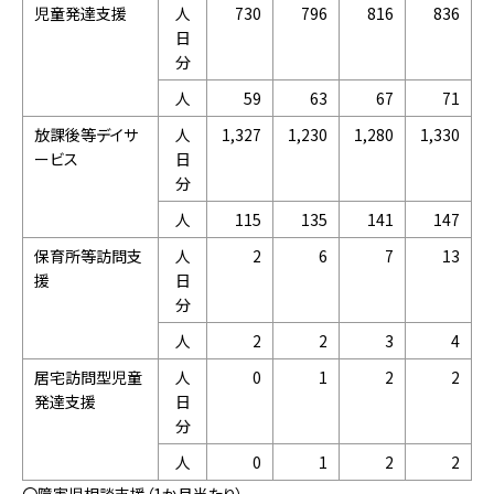
児童発達支援
人
730
796
816
836
日
分
人
59
63
67
71
放課後等デイサ
人
1,327
1,230
1,280
1,330
ービス
日
分
人
115
135
141
147
保育所等訪問支
人
2
6
7
13
援
日
分
人
2
2
3
4
居宅訪問型児童
人
0
1
2
2
発達支援
日
分
人
0
1
2
2