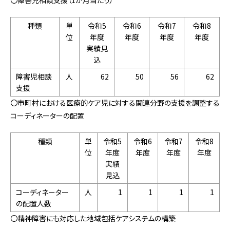
〇障害児相談支援（1か月当たり）
種類
単
令和5
令和6
令和7
令和8
位
年度
年度
年度
年度
実績見
込
障害児相談
人
62
50
56
62
支援
〇市町村における医療的ケア児に対する関連分野の支援を調整する
コーディネーターの配置
種類
単
令和5
令和6
令和7
令和8
位
年度
年度
年度
年度
実績
見込
コーディネーター
人
1
1
1
1
の配置人数
〇精神障害にも対応した地域包括ケアシステムの構築