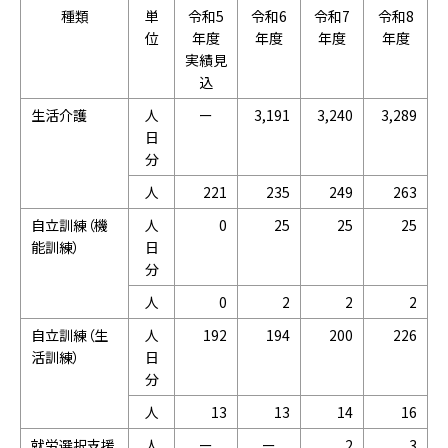
種類
単
令和5
令和6
令和7
令和8
位
年度
年度
年度
年度
実績見
込
生活介護
人
ー
3,191
3,240
3,289
日
分
人
221
235
249
263
自立訓練（機
人
0
25
25
25
能訓練）
日
分
人
0
2
2
2
自立訓練（生
人
192
194
200
226
活訓練）
日
分
人
13
13
14
16
就労選択支援
人
ー
ー
2
3