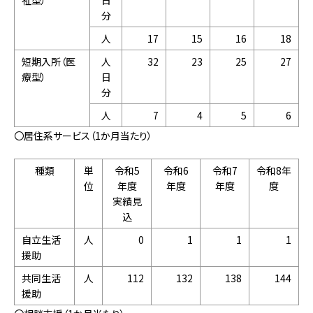
祉型）
日
分
人
17
15
16
18
短期入所（医
人
32
23
25
27
療型）
日
分
人
7
4
5
6
〇居住系サービス（1か月当たり）
種類
単
令和5
令和6
令和7
令和8年
位
年度
年度
年度
度
実績見
込
自立生活
人
0
1
1
1
援助
共同生活
人
112
132
138
144
援助