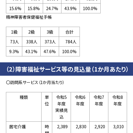
15.6%
15.8%
24.7%
43.9%
100.0%
精神障害者保健福祉手帳
1級
2級
3級
合計
73人
338人
373人
784人
9.3%
43.1%
47.6%
100.0%
（2）障害福祉サービス等の見込量（1か月あたり）
〇訪問系サービス（1か月当たり）
種類
単
令和5
令和6
令和7
令和8
位
年度
年度
年度
年度
実績見
込
居宅介護
時
2,389
2,830
2,920
3,010