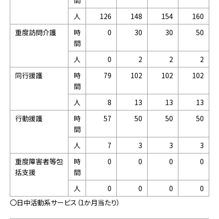
間
人
126
148
154
160
重度訪問介護
時
0
30
30
50
間
人
0
2
2
2
同行援護
時
79
102
102
102
間
人
8
13
13
13
行動援護
時
57
50
50
50
間
人
7
3
3
3
重度障害者等包
時
0
0
0
0
括支援
間
人
0
0
0
0
〇日中活動系サービス（1か月当たり）