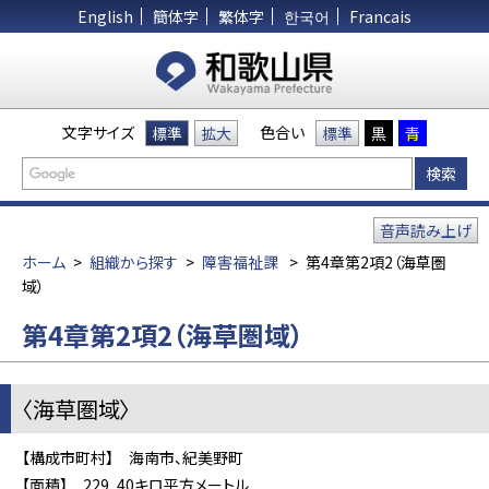
English
簡体字
繁体字
한국어
Francais
文字サイズ
色合い
標準
拡大
標準
黒
青
音声読み上げ
ホーム
>
組織から探す
>
障害福祉課
>
第4章第2項2（海草圏
域）
第4章第2項2（海草圏域）
〈海草圏域〉
【構成市町村】 海南市、紀美野町
【面積】 229．40キロ平方メートル