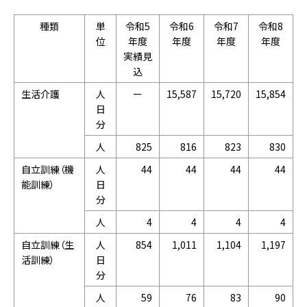
種類
単
令和5
令和6
令和7
令和8
位
年度
年度
年度
年度
実績見
込
生活介護
人
ー
15,587
15,720
15,854
日
分
人
825
816
823
830
自立訓練（機
人
44
44
44
44
能訓練）
日
分
人
4
4
4
4
自立訓練（生
人
854
1,011
1,104
1,197
活訓練）
日
分
人
59
76
83
90