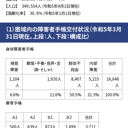
【人口】 349，554人（令和5年4月1日現在）
【高齢化率】 30．9％（令和5年1月1日現在）
（1）圏域内の障害者手帳交付状況（令和5年3月
31日現在。上段：人、下段：構成比）
身体障害者手帳
視覚
聴覚・平衡・音声・言
肢体不
内部
合計
障害
語・そしゃく
自由
障害
1,104
1,920人
8,407
5,215
16,646
人
人
人
人
6.6%
11.6%
50.5%
31.3%
100.0%
療育手帳
Ａ1
Ａ2
Ｂ1
Ｂ2
合計
500人
639人
873人
1,699
3,711