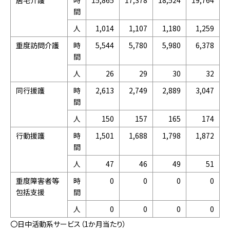
居宅介護
時
15,865
17,378
18,524
19,764
間
人
1,014
1,107
1,180
1,259
重度訪問介護
時
5,544
5,780
5,980
6,378
間
人
26
29
30
32
同行援護
時
2,613
2,749
2,889
3,047
間
人
150
157
165
174
行動援護
時
1,501
1,688
1,798
1,872
間
人
47
46
49
51
重度障害者等
時
0
0
0
0
包括支援
間
人
0
0
0
0
〇日中活動系サービス（1か月当たり）