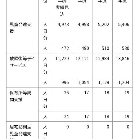
位
年度
年度
年度
年度
実績見
込
児童発達支
人
4,973
4,998
5,202
5,406
援
日
分
人
472
490
510
530
放課後等デイ
人
11,229
12,121
12,984
13,846
サービス
日
分
人
996
1,054
1,129
1,204
保育所等訪
人
26
17
18
19
問支援
日
分
人
24
17
18
19
居宅訪問型
人
0
0
0
0
児童発達支
日