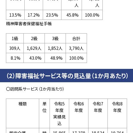
人
人
13.5%
17.2%
23.5%
45.8%
100.0%
精神障害者保健福祉手帳
1級
2級
3級
合計
309人
1,629人
1,852人
3,790人
8.1%
43.0%
48.9%
100.0%
（2）障害福祉サービス等の見込量（1か月あたり）
〇訪問系サービス（1か月当たり）
種類
単
令和5
令和6
令和7
令和8
位
年度
年度
年度
年度
実績見
込