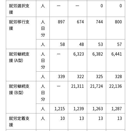
就労選択支
人
ー
ー
0
0
援
就労移行支
人
897
674
744
800
援
日
分
人
58
48
53
57
就労継続支
人
ー
6,323
6,382
6,441
援（A型）
日
分
人
339
322
325
328
就労継続支
人
ー
21,311
21,724
22,136
援（B型）
日
分
人
1,215
1,239
1,263
1,287
就労定着支
人
10
13
13
13
援