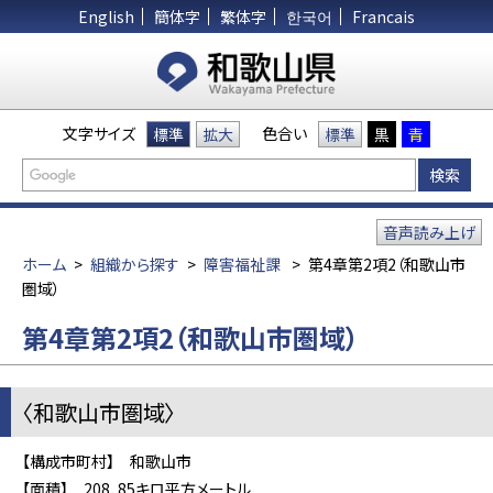
English
簡体字
繁体字
한국어
Francais
文字サイズ
色合い
標準
拡大
標準
黒
青
音声読み上げ
ホーム
>
組織から探す
>
障害福祉課
>
第4章第2項2（和歌山市
圏域）
第4章第2項2（和歌山市圏域）
〈和歌山市圏域〉
【構成市町村】 和歌山市
【面積】 208．85キロ平方メートル