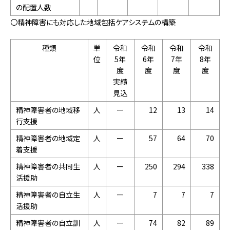
の配置人数
〇精神障害にも対応した地域包括ケアシステムの構築
種類
単
令和
令和
令和
令和
位
5年
6年
7年
8年
度
度
度
度
実績
見込
精神障害者の地域移
人
ー
12
13
14
行支援
精神障害者の地域定
人
ー
57
64
70
着支援
精神障害者の共同生
人
ー
250
294
338
活援助
精神障害者の自立生
人
ー
7
7
7
活援助
精神障害者の自立訓
人
ー
74
82
89