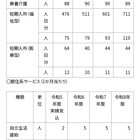
療養介護
人
88
90
90
89
短期入所（福
人
476
511
601
711
祉型）
日
分
人
75
79
93
110
短期入所（医
人
64
40
44
44
療型）
日
分
人
12
10
11
11
〇居住系サービス（1か月当たり）
種類
単
令和5
令和6
令和7
令和8年
位
年度
年度
年度
度
実績見
込
自立生活
人
2
5
5
5
援助