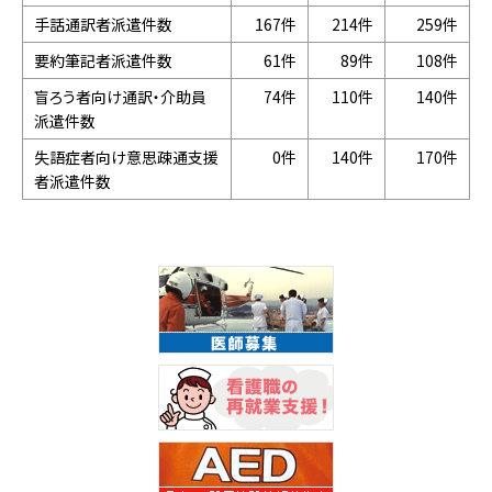
手話通訳者派遣件数
167件
214件
259件
要約筆記者派遣件数
61件
89件
108件
盲ろう者向け通訳・介助員
74件
110件
140件
派遣件数
失語症者向け意思疎通支援
0件
140件
170件
者派遣件数