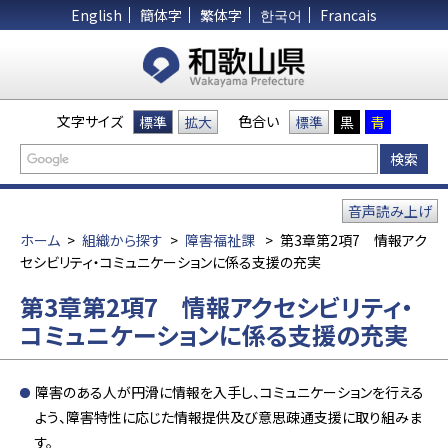
English
簡体字
繁体字
한국어
Francais
文字サイズ
色合い
標準
拡大
標準
黒
青
音声読み上げ
ホーム
>
組織から探す
>
障害福祉課
>
第3章第2項7 情報アク
セシビリティ・コミュニケーションに係る支援の充実
第3章第2項7 情報アクセシビリティ・
コミュニケーションに係る支援の充実
障害のある人が円滑に情報を入手し、コミュニケーションを行える
よう、障害特性に応じた情報提供及び意思疎通支援に取り組みま
す。