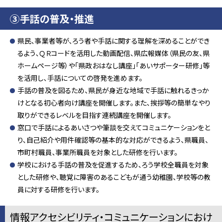
③手話の普及・推進
県民、事業者等が、ろう者や手話に関する理解を深めることができ
るよう、ＱＲコードを活用した動画配信、県広報媒体（県民の友、県
ホームページ等）や「県政おはなし講座」「あいサポーター研修」等
を活用し、手話についての啓発を進めます。
手話の普及を図るため、県民が身近な地域で手話に触れるきっか
けとなる初心者向け講座を開催します。また、挨拶等の簡単なやり
取りができるレベルを目指す連続講座を開催します。
窓口で手話によるあいさつや筆談を交えてコミュニケーションをと
り、自己紹介や用件確認等の基本的な対応ができるよう、県職員、
市町村職員、事業所職員を対象とした研修を行います。
学校における手話の普及を促進するため、ろう学校全職員を対象
とした研修や、聴覚に障害のあるこどもが通う幼稚園、学校等の教
員に対する研修を行います。
情報アクセシビリティ・コミュニケーションにおけ