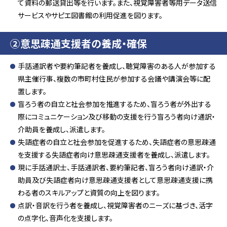
て資料の郵送貸出等を行います。また、視覚障害者等用データ送信
サービスやサピエ図書館の利用促進を図ります。
②意思疎通支援者の養成・確保
手話通訳者や要約筆記者を養成し、聴覚障害のある人が参加する
県主催行事、複数の市町村住民が参加する会議や講演会等に配
置します。
盲ろう者の自立と社会参加を推進するため、盲ろう者が外出する
際にコミュニケーション及び移動の支援を行う盲ろう者向け通訳・
介助員を養成し、派遣します。
失語症者の自立と社会参加を促進するため、失語症者の意思疎通
を支援する失語症者向け意思疎通支援者を養成し、派遣します。
現に手話通訳士、手話通訳者、要約筆記者、盲ろう者向け通訳・介
助員及び失語症者向け意思疎通支援者として意思疎通支援に携
わる者のスキルアップと資質の向上を図ります。
点訳・音訳を行う者を養成し、視覚障害者のニーズに基づき、活字
の点字化、音声化を支援します。