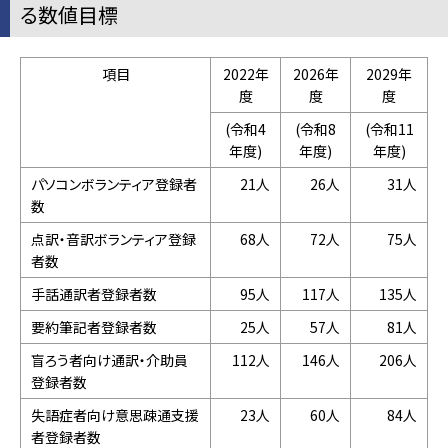
る数値目標
項目
2022年
2026年
2029年
度
度
度
(令和4
(令和8
(令和11
年度)
年度)
年度)
パソコンボランティア登録者
21人
26人
31人
数
点訳・音訳ボランティア登録
68人
72人
75人
者数
手話通訳者登録者数
95人
117人
135人
要約筆記者登録者数
25人
57人
81人
盲ろう者向け通訳・介助員
112人
146人
206人
登録者数
失語症者向け意思疎通支援
23人
60人
84人
者登録者数