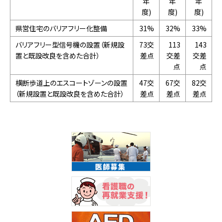
年
年
年
度)
度)
度)
県営住宅のバリアフリー化整備
31%
32%
33%
バリアフリー型信号機の設置（新規設
73交
113
143
置と既設改良を含めた合計）
差点
交差
交差
点
点
横断歩道上のエスコートゾーンの設置
47交
67交
82交
（新規設置と既設改良を含めた合計）
差点
差点
差点