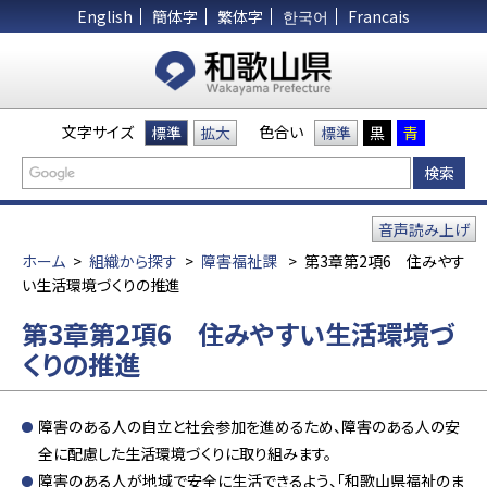
English
簡体字
繁体字
한국어
Francais
文字サイズ
色合い
標準
拡大
標準
黒
青
音声読み上げ
ホーム
>
組織から探す
>
障害福祉課
>
第3章第2項6 住みやす
い生活環境づくりの推進
第3章第2項6 住みやすい生活環境づ
くりの推進
障害のある人の自立と社会参加を進めるため、障害のある人の安
全に配慮した生活環境づくりに取り組みます。
障害のある人が地域で安全に生活できるよう、「和歌山県福祉のま