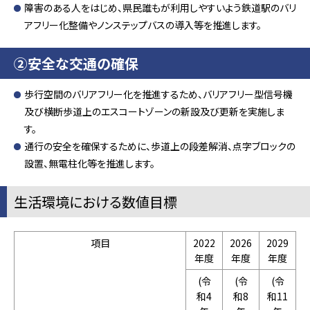
障害のある人をはじめ、県民誰もが利用しやすいよう鉄道駅のバリ
アフリー化整備やノンステップバスの導入等を推進します。
②安全な交通の確保
歩行空間のバリアフリー化を推進するため、バリアフリー型信号機
及び横断歩道上のエスコートゾーンの新設及び更新を実施しま
す。
通行の安全を確保するために、歩道上の段差解消、点字ブロックの
設置、無電柱化等を推進します。
生活環境における数値目標
項目
2022
2026
2029
年度
年度
年度
(令
(令
(令
和4
和8
和11