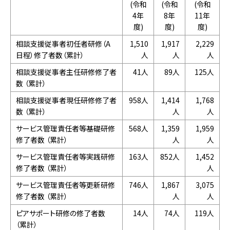
(令和
(令和
(令和
4年
8年
11年
度)
度)
度)
相談支援従事者初任者研修（A
1,510
1,917
2,229
日程）修了者数（累計）
人
人
人
相談支援従事者主任研修修了者
41人
89人
125人
数 （累計）
相談支援従事者現任研修修了者
958人
1,414
1,768
数 （累計）
人
人
サービス管理責任者等基礎研修
568人
1,359
1,959
修了者数 （累計）
人
人
サービス管理責任者等実践研修
163人
852人
1,452
修了者数 （累計）
人
サービス管理責任者等更新研修
746人
1,867
3,075
修了者数 （累計）
人
人
ピアサポート研修の修了者数
14人
74人
119人
（累計）