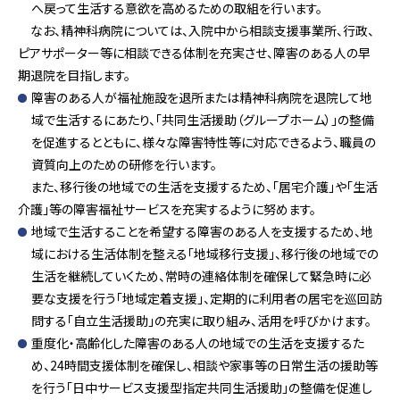
へ戻って生活する意欲を高めるための取組を行います。
なお、精神科病院については、入院中から相談支援事業所、行政、
ピアサポーター等に相談できる体制を充実させ、障害のある人の早
期退院を目指します。
障害のある人が福祉施設を退所または精神科病院を退院して地
域で生活するにあたり、「共同生活援助（グループホーム）」の整備
を促進するとともに、様々な障害特性等に対応できるよう、職員の
資質向上のための研修を行います。
また、移行後の地域での生活を支援するため、「居宅介護」や「生活
介護」等の障害福祉サービスを充実するように努めます。
地域で生活することを希望する障害のある人を支援するため、地
域における生活体制を整える「地域移行支援」、移行後の地域での
生活を継続していくため、常時の連絡体制を確保して緊急時に必
要な支援を行う「地域定着支援」、定期的に利用者の居宅を巡回訪
問する「自立生活援助」の充実に取り組み、活用を呼びかけます。
重度化・高齢化した障害のある人の地域での生活を支援するた
め、24時間支援体制を確保し、相談や家事等の日常生活の援助等
を行う「日中サービス支援型指定共同生活援助」の整備を促進し