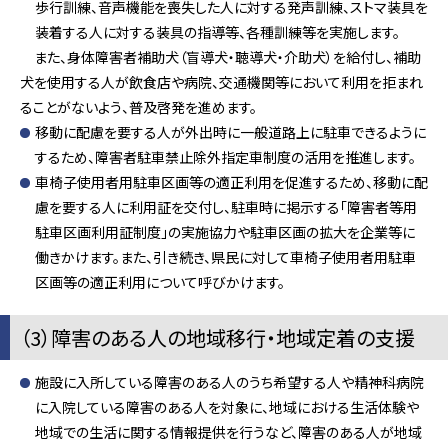
歩行訓練、音声機能を喪失した人に対する発声訓練、ストマ装具を
装着する人に対する装具の指導等、各種訓練等を実施します。
また、身体障害者補助犬（盲導犬・聴導犬・介助犬）を給付し、補助
犬を使用する人が飲食店や病院、交通機関等において利用を拒まれ
ることがないよう、普及啓発を進めます。
移動に配慮を要する人が外出時に一般道路上に駐車できるように
するため、障害者駐車禁止除外指定車制度の活用を推進します。
車椅子使用者用駐車区画等の適正利用を促進するため、移動に配
慮を要する人に利用証を交付し、駐車時に掲示する「障害者等用
駐車区画利用証制度」の実施協力や駐車区画の拡大を企業等に
働きかけます。また、引き続き、県民に対して車椅子使用者用駐車
区画等の適正利用について呼びかけます。
（3）障害のある人の地域移行・地域定着の支援
施設に入所している障害のある人のうち希望する人や精神科病院
に入院している障害のある人を対象に、地域における生活体験や
地域での生活に関する情報提供を行うなど、障害のある人が地域