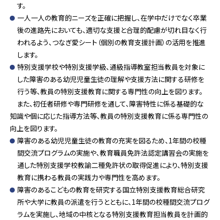
す。
一人一人の教育的ニーズを正確に把握し、在学中だけでなく卒業
後の進路先においても、適切な支援と合理的配慮が切れ目なく行
われるよう、つなぎ愛シート（個別の教育支援計画）の活用を推進
します。
特別支援学校や特別支援学級、通級指導教室担当教員を対象に
した障害のある幼児児童生徒の理解や支援方法に関する研修を
行う等、教員の特別支援教育に関する専門性の向上を図ります。
また、初任者研修や専門研修を通して、障害特性に係る基礎的な
知識や個に応じた指導方法等、教員の特別支援教育に係る専門性の
向上を図ります。
障害のある幼児児童生徒の教育の充実を図るため、1年間の校種
間交流プログラムの実施や、教育職員免許法認定講習会の実施を
通した特別支援学校教諭二種免許状の取得促進により、特別支援
教育に携わる教員の実践力や専門性を高めます。
障害のあるこどもの教育を研究する国立特別支援教育総合研究
所や大学に教員の派遣を行うとともに、1年間の校種間交流プログ
ラムを実施し、地域の中核となる特別支援教育担当教員を計画的