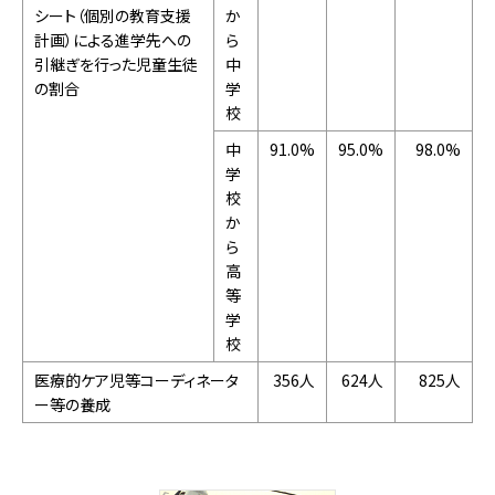
シート（個別の教育支援
か
計画）による進学先への
ら
引継ぎを行った児童生徒
中
の割合
学
校
中
91.0%
95.0%
98.0%
学
校
か
ら
高
等
学
校
医療的ケア児等コーディネータ
356人
624人
825人
ー等の養成