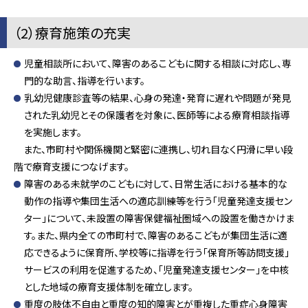
（2）療育施策の充実
児童相談所において、障害のあるこどもに関する相談に対応し、専
門的な助言、指導を行います。
乳幼児健康診査等の結果、心身の発達・発育に遅れや問題が発見
された乳幼児とその保護者を対象に、医師等による療育相談指導
を実施します。
また、市町村や関係機関と緊密に連携し、切れ目なく円滑に早い段
階で療育支援につなげます。
障害のある未就学のこどもに対して、日常生活における基本的な
動作の指導や集団生活への適応訓練等を行う「児童発達支援セン
ター」について、未設置の障害保健福祉圏域への設置を働きかけま
す。また、県内全ての市町村で、障害のあるこどもが集団生活に適
応できるように保育所、学校等に指導を行う「保育所等訪問支援」
サービスの利用を促進するため、「児童発達支援センター」を中核
とした地域の療育支援体制を確立します。
重度の肢体不自由と重度の知的障害とが重複した重症心身障害