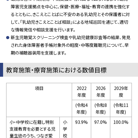
障害児支援拠点を中心に、保健・医療・福祉・教育の連携を強化す
るとともに、きこえとことばに不安のある乳幼児とその保護者に対
して、「乳幼児きこえとことば相談」による地域巡回を通じて、適切
な情報発信や相談支援を行います。
新生児聴覚スクリーニング検査や乳幼児健康診査等の結果、発見
された身体障害者手帳対象外の軽度・中等度難聴児について、早
期の補聴器装用を支援します。
教育施策・療育施策における数値目標
項目
2022
2026
2029年
年度
年度
度
(令和4
(令和8
(令和11
年度)
年度)
年度)
小・中学校に在籍し特別
小
93.9%
97.0%
100.0%
支援教育を必要とする児
学
童生徒のうち、つなぎ愛
校