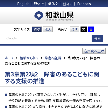
English
簡体字
繁体字
한국어
Francais
文字サイズ
色合い
標準
拡大
標準
黒
青
音声読み上げ
ホーム
>
組織から探す
>
障害福祉課
>
第3章第2項2 障害の
あるこどもに関する支援の推進
第3章第2項2 障害のあるこどもに関
する支援の推進
障害のあるこどもと障害のないこどもが共に学び、互いに理解し
合う取組を推進するため、特別支援教育の一層の充実を図ります。
障害のあるこどもが、将来、社会で自立できるように身近な地域で