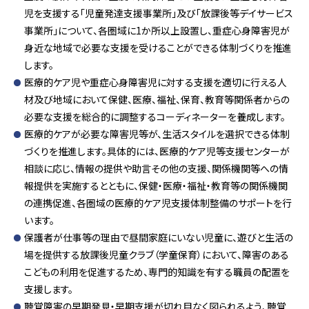
児を支援する「児童発達支援事業所」及び「放課後等デイサービス
事業所」について、各圏域に1か所以上設置し、重症心身障害児が
身近な地域で必要な支援を受けることができる体制づくりを推進
します。
医療的ケア児や重症心身障害児に対する支援を適切に行える人
材及び地域において保健、医療、福祉、保育、教育等関係者からの
必要な支援を総合的に調整するコーディネーターを養成します。
医療的ケアが必要な障害児等が、生活スタイルを選択できる体制
づくりを推進します。具体的には、医療的ケア児等支援センターが
相談に応じ、情報の提供や助言その他の支援、関係機関等への情
報提供を実施するとともに、保健・医療・福祉・教育等の関係機関
の連携促進、各圏域の医療的ケア児支援体制整備のサポートを行
います。
保護者が仕事等の理由で昼間家庭にいない児童に、遊びと生活の
場を提供する放課後児童クラブ（学童保育）において、障害のある
こどもの利用を促進するため、専門的知識を有する職員の配置を
支援します。
聴覚障害の早期発見・早期支援が切れ目なく図られるよう、聴覚