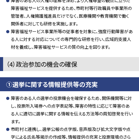
障害のある人の人権の理解を深め、より人権尊重の観点に立った
障害福祉サービスを提供するため、市町村等行政職員や事業所の
管理者、人権擁護推進員だけでなく、医療機関や教育機関で働く
関係者に対しても研修を実施します。
障害福祉サービス事業所等の従事者を対象に、強度行動障害があ
る人に対する対応についての専門的な研修を行い、広域的支援人
材を養成し、障害福祉サービスの質の向上を図ります。
（4）政治参加の機会の確保
①選挙に関する情報提供等の充実
障害のある人の選挙の投票機会を確保するため、関係機関等に対
し、投票所入場券への点字表記等、障害の特性に応じて障害のあ
る人に適切に選挙に関する情報を伝える方法等の周知啓発を行い
ます。
市町村と連携し、選挙公報の点字版、音声版及び拡大文字版や点
字による氏名等掲示の作成等、情報提供の充実と投票環境のさら