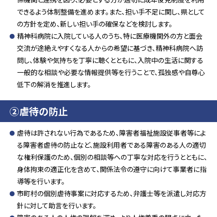
できるよう体制整備を進めます。また、担い手不足に関し、県として
の方針を定め、新しい担い手の確保などを検討します。
精神科病院に入院している人のうち、特に医療機関外の方と面会
交流が途絶えやすくなる人からの希望に基づき、精神科病院へ訪
問し、体験や気持ちを丁寧に聴くとともに、入院中の生活に関する
一般的な相談や必要な情報提供等を行うことで、孤独感や自尊心
低下の解消を推進します。
②虐待の防止
虐待は許されない行為であるため、障害者福祉施設従事者等によ
る障害者虐待の防止など、施設利用者である障害のある人の適切
な権利保護のため、個別の相談等への丁寧な対応を行うとともに、
身体拘束の適正化を含めて、関係法令の遵守に向けて事業者に指
導等を行います。
市町村の個別虐待事案に対応するため、弁護士等を派遣し対応方
針に対して助言を行います。