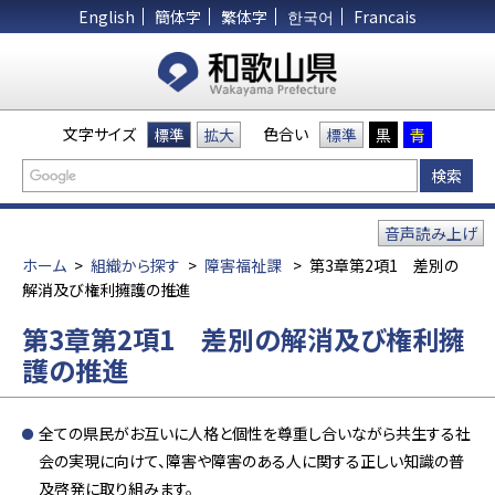
English
簡体字
繁体字
한국어
Francais
文字サイズ
色合い
標準
拡大
標準
黒
青
音声読み上げ
ホーム
>
組織から探す
>
障害福祉課
>
第3章第2項1 差別の
解消及び権利擁護の推進
第3章第2項1 差別の解消及び権利擁
護の推進
全ての県民がお互いに人格と個性を尊重し合いながら共生する社
会の実現に向けて、障害や障害のある人に関する正しい知識の普
及啓発に取り組みます。