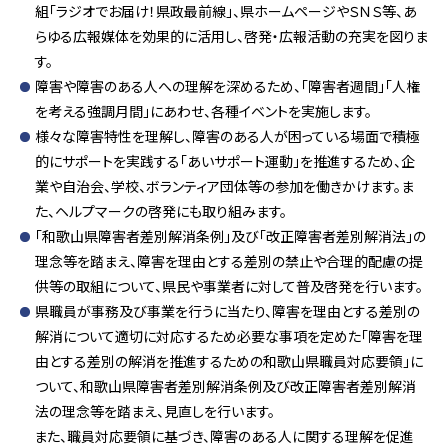
組「ラジオでお届け！県政最前線」、県ホームページやＳＮＳ等、あ
らゆる広報媒体を効果的に活用し、啓発・広報活動の充実を図りま
す。
障害や障害のある人への理解を深めるため、「障害者週間」「人権
を考える強調月間」にあわせ、各種イベントを実施します。
様々な障害特性を理解し、障害のある人が困っている場面で積極
的にサポートを実践する「あいサポート運動」を推進するため、企
業や自治会、学校、ボランティア団体等の参加を働きかけます。ま
た、ヘルプマークの啓発にも取り組みます。
「和歌山県障害者差別解消条例」及び「改正障害者差別解消法」の
理念等を踏まえ、障害を理由とする差別の禁止や合理的配慮の提
供等の取組について、県民や事業者に対して普及啓発を行います。
県職員が事務及び事業を行うに当たり、障害を理由とする差別の
解消について適切に対応するため必要な事項を定めた「障害を理
由とする差別の解消を推進するための和歌山県職員対応要領」に
ついて、和歌山県障害者差別解消条例及び改正障害者差別解消
法の理念等を踏まえ、見直しを行います。
また、職員対応要領に基づき、障害のある人に関する理解を促進