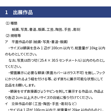
1 出展作品
（1）種類
絵画、写真、書道、版画、工芸、陶芸、手芸 、彫刻
（2）規格等
ア 平面作品の部（絵画・写真・書道・版画）
・サイズは額装を含み 1 辺が 100cm 以内で、総重量が 10kg 以内
のものとしてください。
なお、写真は四つ切（ 25.4 × 30.5 センチメートル）以内のものとし
てください。
・壁面展示に必要な額装（表面カバーはガラス不可）を施し、フック
にかけられるよう紐を付ける等、 必ず直ちに展示可能な状態にして
出品をお願いします。
・額装をせず直接画びょうやピンを刺して展示する作品は、作品よ
り各辺 2cm 以上大きいサイズの台紙に張り付けてください。
イ 立体作品の部（ 工芸・陶芸・手芸 ・彫刻など ）
・サイズは 1 辺が 100cm 以内で、総重量が 20kg 以内のものとし