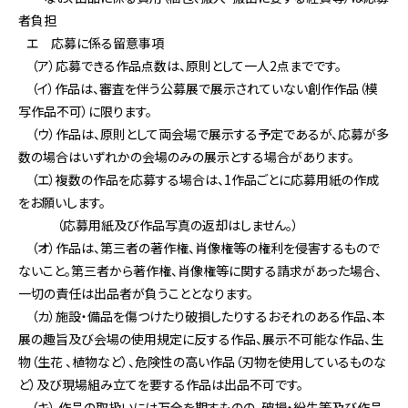
者負担
エ 応募に係る留意事項
（ア）応募できる作品点数は、原則として一人2点までです。
（イ）作品は、審査を伴う公募展で展示されていない創作作品（模
写作品不可）に限ります。
（ウ）作品は、原則として両会場で展示する予定であるが、応募が多
数の場合はいずれかの会場のみの展示とする場合があります。
（エ）複数の作品を応募する場合は、1作品ごとに応募用紙の作成
をお願いします。
（応募用紙及び作品写真の返却はしません。）
（オ）作品は、第三者の著作権、肖像権等の権利を侵害するもので
ないこと。第三者から著作権、肖像権等に関する請求があった場合、
一切の責任は出品者が負うこととなります。
（カ）施設・備品を傷つけたり破損したりするおそれのある作品、本
展の趣旨及び会場の使用規定に反する作品、展示不可能な作品、生
物（生花 、植物など）、危険性の高い作品（刃物を使用しているものな
ど）及び現場組み立てを要する作品は出品不可です。
（キ） 作品の取扱いには万全を期すものの、破損・紛失等及び作品