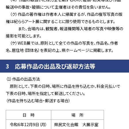
輸送中の事故・破損について主催者はその責任を負いません。
（ク）作品の著作権は作者本人に帰属するが、作品の複写写真の版
権は紀ららアート展に関することに限り使用できるものとします。
また、会場内は、観覧者、報道機関等入場者の写真や映像等の
撮影を可能とします。
（ケ）WEB展では、原則として全ての作品の写真を、作品名、作者
名、居住地（団体名）を表記の上、県ホームページに掲載します。
3 応募作品の出品及び返却方法等
（1）作品の出品方法
原則として、下表の日時、場所に作品を持ち込むか、料金元払いで
下表の日時、場所を指定して郵送してください。
（作品を持ち込む場合・郵送する場合）
日 時
場 所
令和6年12月9日（月）
県民文化会館 大展示室