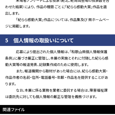
来場者アンケートによる投票（紀北、紀南両会場の投票数を合
わせた結果）により、 作品の種類 ごと に「紀らら感動大賞」作品を選
出します。
「紀らら感動大賞」作品については、作品集及び 県ホームペー
ジに掲載します。
5 個人情報の取扱いについて
応募により提出された個人情報は、「和歌山県個人情報保護
条例」に基づき厳正に管理し、本展の実施とそれに付随した紀らら感
動大賞等の報道発表、記録集作成のために使用します。
また、報道機関から取材があった場合には、紀らら感動大賞・
作品作者の名前・住所・電話番号・年齢 ・作品名を提供することがあ
ります。
なお、本展に係る業務を業者に委託する場合は、障害福祉課
は委託先に対しても個人情報の厳正な管理を義務づけます。
関連ファイル