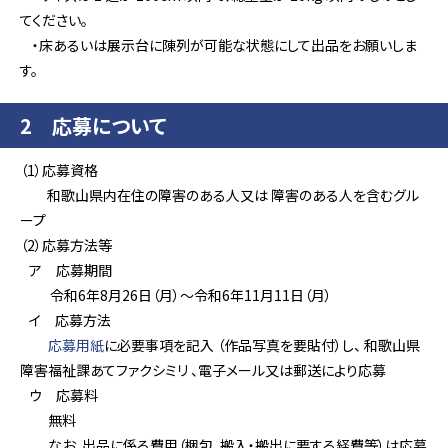
てください。
・床あるいは展示台に陳列が可能な状態にして出品をお願いしま
す。
2 応募について
（1）応募資格
和歌山県内在住の障害のある人又は 障害のある人を含むグル
ープ
（2）応募方法等
ア 応募期間
令和6年8月26日（月）～令和6年11月11日（月）
イ 応募方法
応募用紙
に必要事項を記入 （作品写真を要貼付）し、 和歌山県
障害福祉課あてファクシミリ 、電子メール又は郵送により応募
ウ 応募料
無料
なお、出品に係る費用（梱包、搬入・搬出に要する経費等）は応募