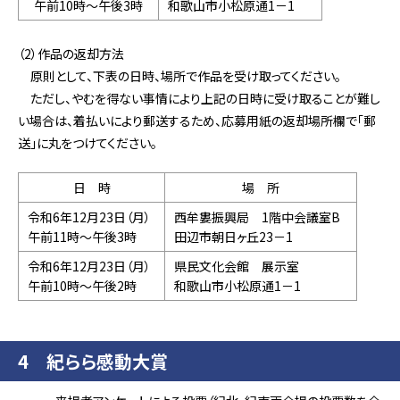
午前10時～午後3時
和歌山市小松原通1－1
（2）作品の返却方法
原則として、下表の日時、場所で作品を受け取ってください。
ただし、やむを得ない事情により上記の日時に受け取ることが難し
い場合は、着払いにより郵送するため、応募用紙の返却場所欄で「郵
送」に丸をつけてください。
日 時
場 所
令和6年12月23日（月）
西牟婁振興局 1階中会議室B
午前11時～午後3時
田辺市朝日ヶ丘23－1
令和6年12月23日（月）
県民文化会館 展示室
午前10時～午後2時
和歌山市小松原通1－1
4 紀らら感動大賞