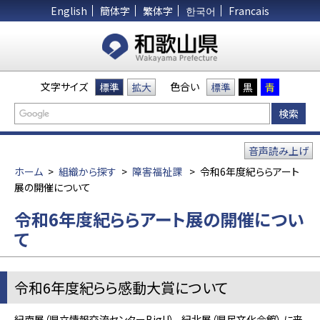
English
簡体字
繁体字
한국어
Francais
文字サイズ
色合い
標準
拡大
標準
黒
青
音声読み上げ
ホーム
>
組織から探す
>
障害福祉課
>
令和6年度紀ららアート
展の開催について
令和6年度紀ららアート展の開催につい
て
令和6年度紀らら感動大賞について
紀南展（県立情報交流センターBigU） 、紀北展（県民文化会館） に来