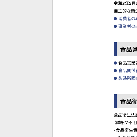
令和3年5月
自主的な衛
消費者の
事業者の
食品
食品営業
食品関係
製造所固
食品
食品衛生法
（詳細や不
・食品衛生