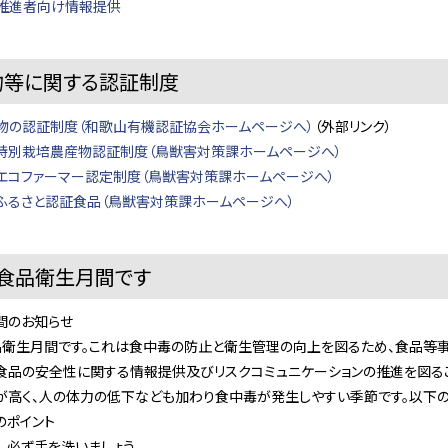
推進者向け情報提供
物等に関する認証制度
物の認証制度（和歌山有機認証協会ホームページへ）
（外部リンク）
特別栽培農産物認証制度（鳥獣害対策課ホームページへ）
エコファーマー認定制度（鳥獣害対策課ホームページへ）
ふるさと認証食品（鳥獣害対策課ホームページへ）
は食品衛生月間です
間のお知らせ
衛生月間です。これは食中毒の防止と衛生管理の向上を図るため、食品等
、食品の安全性に関する情報提供及びリスクコミュニケーションの推進を図る
高く、人の体力の低下なども加わり食中毒が発生しやすい季節です。以下のポ
のポイント
、必ず手を洗いましょう。