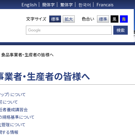
English
簡体字
繁体字
한국어
Francais
文字サイズ
色合い
標準
拡大
標準
黒
青
食品事業者・生産者の皆様へ
事業者・生産者の皆様へ
サップ）について
可について
任者養成講習会
の規格基準について
生管理について
関する情報