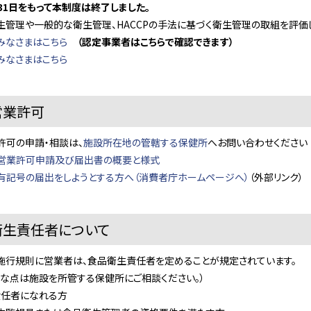
31日をもって本制度は終了しました。
生管理や一般的な衛生管理、HACCPの手法に基づく衛生管理の取組を評価
みなさまはこちら
（認定事業者はこちらで確認できます）
みなさまはこちら
営業許可
許可の申請・相談は、
施設所在地の管轄する保健所
へお問い合わせください
営業許可申請及び届出書の概要と様式
有記号の届出をしようとする方へ（消費者庁ホームページへ）
（外部リンク）
衛生責任者について
施行規則に営業者は、食品衛生責任者を定めることが規定されています。
明な点は施設を所管する保健所にご相談ください。）
責任者になれる方