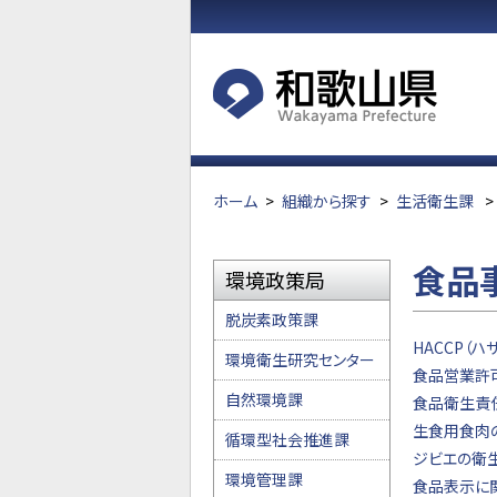
ホーム
>
組織から探す
>
生活衛生課
>
食品
環境政策局
脱炭素政策課
HACCP（ハ
環境衛生研究センター
食品営業許
自然環境課
食品衛生責
生食用食肉
循環型社会推進課
ジビエの衛
環境管理課
食品表示に