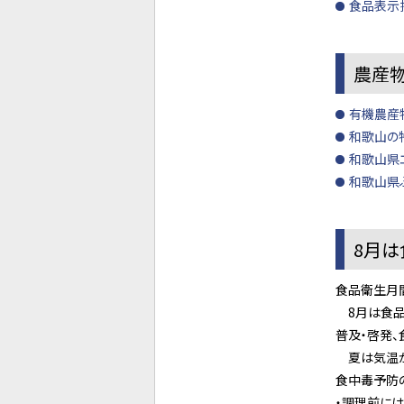
食品表示
農産
有機農産
和歌山の
和歌山県
和歌山県
8月
食品衛生月
8月は食品
普及・啓発
夏は気温が
食中毒予防
・調理前には