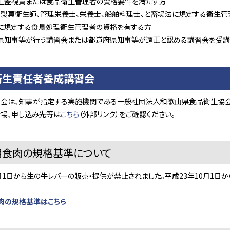
生監視員または食品衛生管理者の資格要件を満たす方
、製菓衛生師、管理栄養士、栄養士、船舶料理士、と畜場法に規定する衛生
に規定する食鳥処理衛生管理者の資格を有する方
県知事等が行う講習会または都道府県知事等が適正と認める講習会を受講
衛生責任者養成講習会
習会は、知事が指定する実施機関である一般社団法人和歌山県食品衛生協会
会場、申し込み先等は
こちら
（外部リンク）をご確認ください。
用食肉の規格基準について
月1日から生の牛レバーの販売・提供が禁止されました。平成23年10月1日
肉の規格基準はこちら