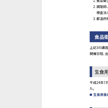
食品衛
調理師
検査法
都道府
食品
上記3の講
開催日程、
生食
平成24年7
た。
生食用食