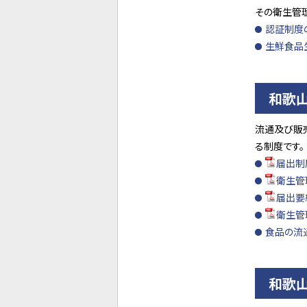
その衛生管
認証制度
生鮮食品
和歌
流通及び販
る制度です。
届出制度
衛生管理
届出要綱
衛生管
食品の流
和歌