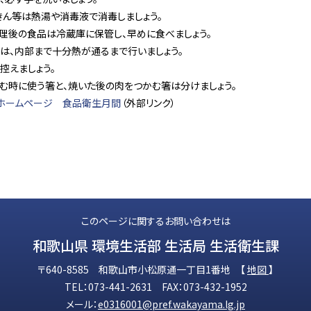
きん等は熱湯や消毒液で消毒しましょう。
調理後の食品は冷蔵庫に保管し、早めに食べましょう。
は、内部まで十分熱が通るまで行いましょう。
控えましょう。
む時に使う箸と、焼いた後の肉をつかむ箸は分けましょう。
ホームページ 食品衛生月間
（外部リンク）
このページに関するお問い合わせは
和歌山県 環境生活部 生活局 生活衛生課
〒640-8585 和歌山市小松原通一丁目1番地 【
地図
】
TEL：073-441-2631 FAX：073-432-1952
メール：
e0316001@pref.wakayama.lg.jp