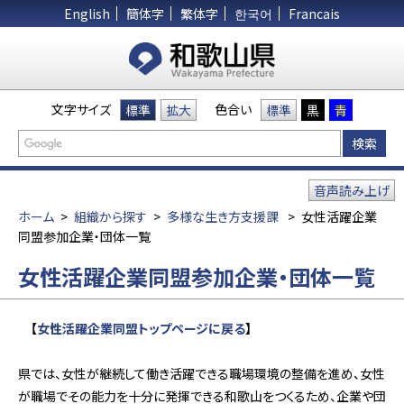
English
簡体字
繁体字
한국어
Francais
文字サイズ
色合い
標準
拡大
標準
黒
青
音声読み上げ
ホーム
>
組織から探す
>
多様な生き方支援課
>
女性活躍企業
同盟参加企業・団体一覧
女性活躍企業同盟参加企業・団体一覧
【
女性活躍企業同盟トップページに戻る
】
県では、女性が継続して働き活躍できる職場環境の整備を進め、女性
が職場でその能力を十分に発揮できる和歌山をつくるため、企業や団