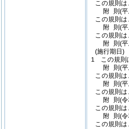
この規則は
附
則
(
この規則は
附
則
(平
この規則は
附
則
(
(施行期日)
1
この規則
附
則
(
この規則は
附
則
(
この規則は
附
則
(
この規則は
附
則
(
この規則は