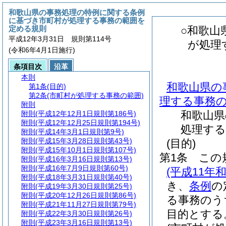
和歌山県の事務処理の特例に関する条例
に基づき市町村が処理する事務の範囲を
定める規則
○和歌山
平成12年3月31日 規則第114号
が処理
(令和6年4月1日施行)
条項目次
沿革
本則
和歌山県の
第1条
(目的)
第2条
(市町村が処理する事務の範囲)
理する事務
附則
和歌山県
附則
(平成12年12月1日規則第186号)
附則
(平成12年12月25日規則第194号)
処理する
附則
(平成14年3月1日規則第9号)
附則
(平成15年3月28日規則第43号)
(目的)
附則
(平成15年10月1日規則第107号)
第1条
この
附則
(平成16年3月16日規則第13号)
附則
(平成16年7月9日規則第60号)
(平成11年
附則
(平成18年3月31日規則第40号)
き、
条例
の
附則
(平成19年3月30日規則第25号)
附則
(平成20年12月26日規則第86号)
る事務のう
附則
(平成21年11月27日規則第79号)
目的とする
附則
(平成22年3月30日規則第26号)
附則
(平成23年3月16日規則第13号)