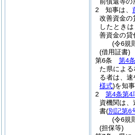
前償還等の
2
知事は、
改善資金の
したときは
善資金の貸
(令6規
(借用証書)
第6条
第4
た県による
る者は、速
様式
)
を知
2
第4条第4
資機関は、
書
(
別記第6
(令6規
(担保等)