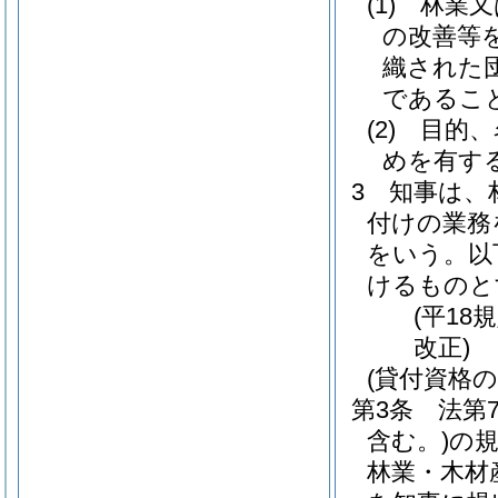
(1)
林業又
の改善等
織された
であるこ
(2)
目的、
めを有す
3
知事は、
付けの業務
をいう。以
けるものと
(平18
改正)
(貸付資格の
第3条
法第
含む。)
の
林業・木材