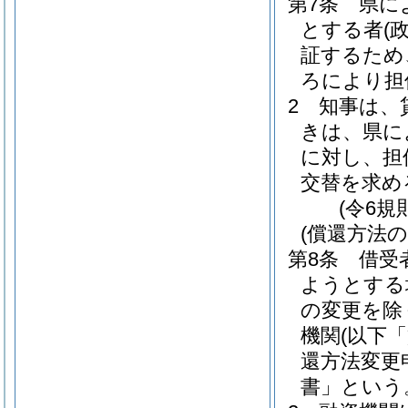
第7条
県に
とする者
(
証するため
ろにより担
2
知事は、
きは、県に
に対し、担
交替を求め
(令6規
(償還方法の
第8条
借受
ようとする
の変更を除
機関
(以下
還方法変更
書」という