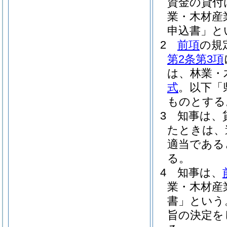
資金の貸付
業・木材産
申込書」と
2
前項
の規
第2条第3項
は、林業・
式
。以下「
ものとする
3
知事は、
たときは、
適当である
る。
4
知事は、
業・木材産
書」という
旨の決定を