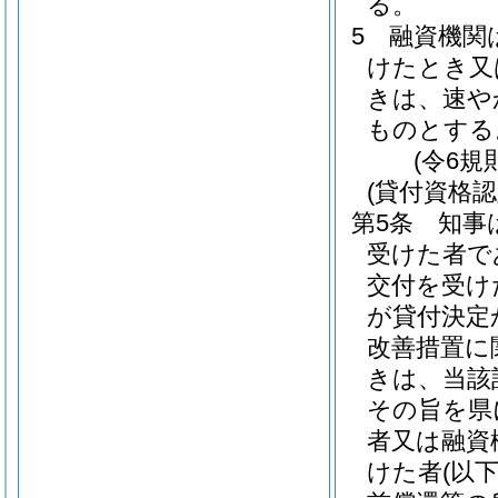
る。
5
融資機関
けたとき又
きは、速や
ものとする
(令6規
(貸付資格認
第5条
知事
受けた者で
交付を受け
が貸付決定
改善措置に
きは、当該
その旨を県
者又は融資
けた者
(以