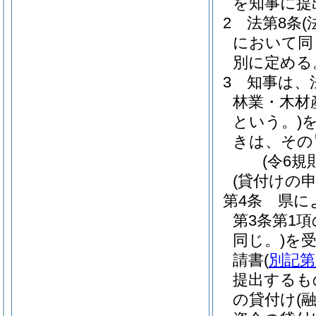
を知事に提
2
法第8条
において同
別に定める
3
知事は、
林業・木材
という。)
きは、その
(令6規
(貸付けの
第4条
県に
第3条第1
同じ。)
を
請書
(
別記第
提出するも
の貸付け
(