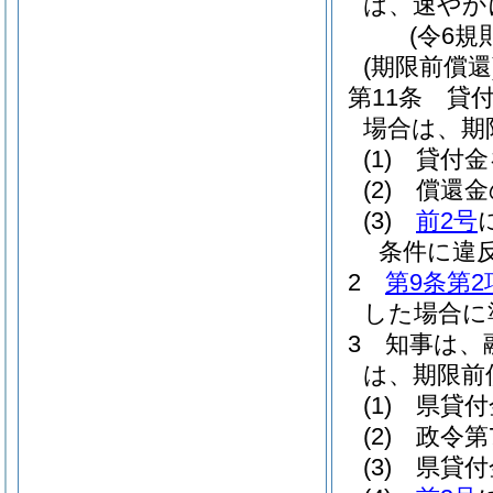
は、速やか
(令6規
(期限前償還
第11条
貸
場合は、期
(1)
貸付金
(2)
償還金
(3)
前2号
条件に違
2
第9条第2
した場合に
3
知事は、
は、期限前
(1)
県貸付
(2)
政令第
(3)
県貸付