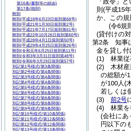
「政令」と
第16条
(書類等の経由)
則
(平成15
第17条
(雑則)
附則
か、この規
附則
(平成18年6月23日規則第68号)
附則
(平成21年1月30日規則第2号)
(令6規
附則
(平成21年7月17日規則第61号)
(貸付けの対
附則
(平成22年10月26日規則第60号)
附則
(平成28年4月1日規則第50号)
第2条
知事
附則
(平成29年4月25日規則第26号)
金を貸し付
附則
(令和元年6月25日規則第11号)
附則
(令和3年3月31日規則第48号)
(1)
林業従
附則
(令和6年3月29日規則第57号)
(2)
木材産
別記第1号様式
(第3条関係)
別記第2号様式
(第4条関係)
の総額が1
別記第3号様式
(第4条関係)
が100人
(
別記第4号様式
(第4条関係)
別記第5号様式
(第6条関係)
若しくは
別記第6号様式
(第6条関係)
別記第7号様式
(第8条関係)
(3)
前2号
別記第8号様式
(第8条関係)
(4)
林業を
別記第9号様式
(第9条関係)
別記第10号様式
(第10条関係)
(会社にあ
別記第11号様式
(第12条関係)
円以下の
別記第12号様式
(第12条関係)
別記第13号様式
(第13条関係)