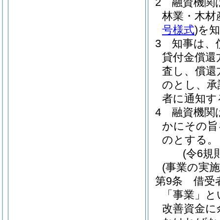
2
融資機関
林業・木材
号様式
)
を
3
知事は、
貸付金償還
査し、償還
のとし、承
者に通知す
4
融資機関
かにその旨
のとする。
(令6規
(事業の実
第9条
借受
「事業」と
改善資金に