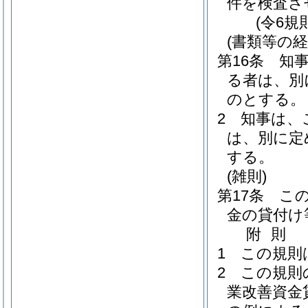
件を検査さ
(令6規
(書類等の経
第16条
知
る者は、別
のとする。
2
知事は、
は、別に定
する。
(雑則)
第17条
こ
金の貸付け
附
則
1
この規則
2
この規則
業改善資金