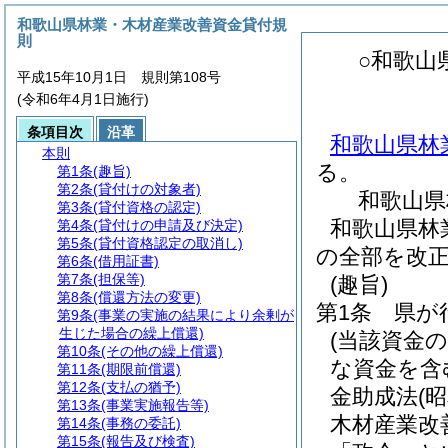
和歌山県林業・木材産業改善資金貸付規
則
○和歌山
平成15年10月1日 規則第108号
(令和6年4月1日施行)
条項目次
沿革
和歌山県林
本則
る。
第1条
(趣旨)
第2条
(貸付けの対象者)
和歌山県
第3条
(貸付資格の認定)
和歌山県林
第4条
(貸付けの申請及び決定)
第5条
(貸付資格認定の取消し)
の全部を改
第6条
(借用証書)
第7条
(担保等)
(趣旨)
第8条
(償還方法の変更)
第1条
県が
第9条
(事業の実施の結果により余剰が
生じた場合の繰上償還)
(当該資金
第10条
(その他の繰上償還)
な資金を含
第11条
(期限前償還)
第12条
(支払の猶予)
金助成法
(
第13条
(事業実施報告等)
木材産業改
第14条
(事務の委託)
第15条
(報告及び検査)