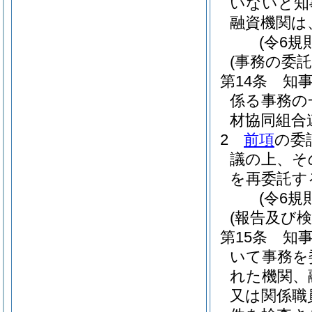
いないと知
融資機関は
(令6規
(事務の委託
第14条
知
係る事務の
材協同組合
2
前項
の委
議の上、そ
を再委託す
(令6規
(報告及び検
第15条
知
いて事務を
れた機関、
又は関係職