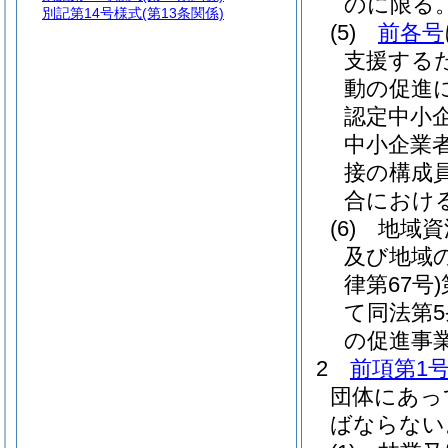
のに限る。
別記第14号様式
(第13条関係)
(5)
前各号
支援する
動の促進
認定中小
中小企業
接の構成
合におけ
(6)
地域資
及び地域
律第67号)
て同法第5
の促進事
2
前項第1
団体にあっ
ばならない