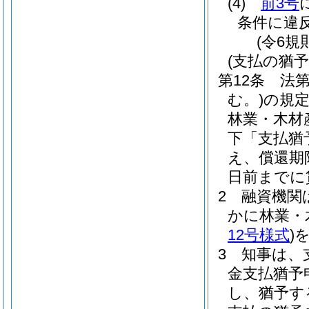
(4)
前3号
条件に違
(令6規
(支払の猶予
第12条
法第
む。)
の規
林業・木材
下「支払猶
え、償還期
日前までに
2
融資機関
かに林業・
12号様式
)
3
知事は、
金支払猶予
し、猶予す