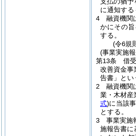
支払の猶予
に通知する
4
融資機関
かにその旨
する。
(令6規
(事業実施報
第13条
借
改善資金事
告書」とい
2
融資機関
業・木材産
式
)
に当該
とする。
3
事業実施
施報告書に