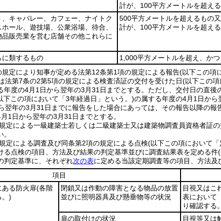
計が、100平方メートルを超え
ト、キャバレー、カフェー、ナイトク
500平方メートルを超えるもの
スホール、遊技場、公衆浴場、待合、
計が、100平方メートルを超え
物品販売業を営む店舗その他これらに
らに類するもの
1,000平方メートルを超え、か
の規定により知事が定める法第12条第1項の規定による報告
(以下この項
又は法第7条の2第5項の規定による検査済証の交付を受けた日
(以下この
年度の4月1日から翌年の3月31日までとする。
ただし、交付日の直後
(以下この項において「3年経過日」という。)
の属する年度の4月1日から
から翌年の3月31日までに報告をした場合にあっては、その報告以降の報
月1日から翌年の3月31日までとする。
の規定による一級建築士若しくは二級建築士又は建築物調査員資格者証の
い。
の規定による調査及び同条第2項の規定による点検
(以下この項において「
ける点検の項目、方法及び結果の判定基準並びに調査結果表を定める件
の判定基準に、それぞれ
次の表
に定める当該定期調査等の項目、方法及
項目
にある防火扉
(各階
閉鎖又は作動の障害となる物品の放置
目視又はこ
。)
並びに照明器具及び懸垂物等の状況
表において
り確認する
扉の取付けの状況
目視等又は