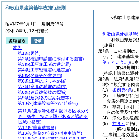
和歌山県建築基準法施行細則
○和歌山県建
昭和47年9月1日 規則第98号
(令和7年9月12日施行)
和歌山県建築基準
和歌山県建築
条項目次
沿革
(趣旨)
本則
第1条
この規則は
第1条
(趣旨)
う。)
、建築基準法
第2条
(確認申請書に添付する図書)
例」という。)
に定
第3条
(工事施工者の選定届)
(昭49規則
第4条
(工事監理者の選定届)
(確認申請書に添付
第5条
(名義等の変更届)
第2条
法第6条第1
第6条
(工事の取りやめ届)
3条に規定する図
第7条
(意見の聴取の請求)
(1)
条例第4条
に
第8条
(違反建築物の標識)
(2)
工場並びに危
第9条
(建築物の定期報告等)
食店の用途に供
第10条
(建築設備等の定期報告)
(3)
非常用照明、
し
第11条
(
尿浄化槽を設ける区域のう
屎
らの位置及び寸
ち、衛生上特に支障があると認める
(4)
浄化槽の建築
区域の指定)
(5)
前各号
に掲げ
第12条
(垂直積雪量)
(昭49規則
第13条
(道路の位置の指定申請等)
(工事施工者の選定
第14条
(許可申請書に添付する図書)