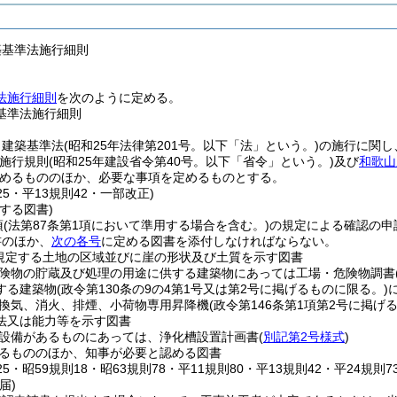
築基準法施行細則
法施行細則
を次のように定める。
基準法施行細則
、建築基準法
(昭和25年法律第201号。以下「法」という。)
の施行に関し
施行規則
(昭和25年建設省令第40号。以下「省令」という。)
及び
和歌山
めるもののほか、必要な事項を定めるものとする。
125・平13規則42・一部改正)
する図書)
項
(法第87条第1項において準用する場合を含む。)
の規定による確認の申
書のほか、
次の各号
に定める図書を添付しなければならない。
規定する土地の区域並びに崖の形状及び土質を示す図書
険物の貯蔵及び処理の用途に供する建築物にあっては工場・危険物調書
する建築物
(政令第130条の9の4第1号又は第2号に掲げるものに限る。)
換気、消火、排煙、小荷物専用昇降機
(政令第146条第1項第2号に掲げ
法又は能力等を示す図書
設備があるものにあっては、浄化槽設置計画書
(
別記第2号様式
)
るもののほか、知事が必要と認める図書
125・昭59規則18・昭63規則78・平11規則80・平13規則42・平24規則
届)