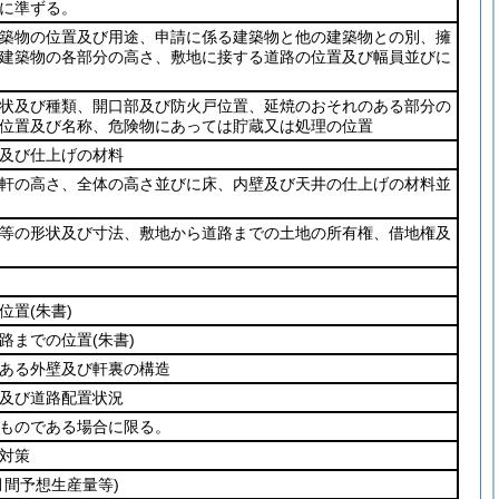
に準ずる。
築物の位置及び用途、申請に係る建築物と他の建築物との別、擁
建築物の各部分の高さ、敷地に接する道路の位置及び幅員並びに
状及び種類、開口部及び防火戸位置、延焼のおそれのある部分の
位置及び名称、危険物にあっては貯蔵又は処理の位置
及び仕上げの材料
軒の高さ、全体の高さ並びに床、内壁及び天井の仕上げの材料並
等の形状及び寸法、敷地から道路までの土地の所有権、借地権及
位置
(朱書)
路までの位置
(朱書)
ある外壁及び軒裏の構造
及び道路配置状況
ものである場合に限る。
対策
月間予想生産量等)