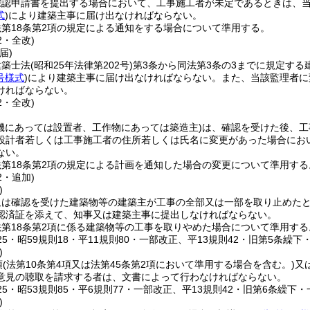
確認申請書を提出する場合において、工事施工者が未定であるときは、
式
)
により建築主事に届け出なければならない。
第18条第2項の規定による通知をする場合について準用する。
2・全改)
届)
建築士法
(昭和25年法律第202号)
第3条から同法第3条の3までに規定す
号様式
)
により建築主事に届け出なければならない。
また、当該監理者に
ければならない。
2・全改)
機にあっては設置者、工作物にあっては築造主)
は、確認を受けた後、工
設計者若しくは工事施工者の住所若しくは氏名に変更があった場合にお
ない。
第18条第2項の規定による計画を通知した場合の変更について準用する
2・追加)
)
又は確認を受けた建築物等の建築主が工事の全部又は一部を取り止めた
認済証を添えて、知事又は建築主事に提出しなければならない。
第18条第2項に係る建築物等の工事を取りやめた場合について準用する
125・昭59規則18・平11規則80・一部改正、平13規則42・旧第5条繰下
)
項
(法第10条第4項又は法第45条第2項において準用する場合を含む。)
又
意見の聴取を請求する者は、文書によって行わなければならない。
125・昭53規則85・平6規則77・一部改正、平13規則42・旧第6条繰下
)