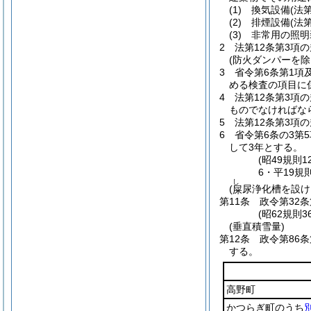
(1)
換気設備
(法
(2)
排煙設備
(法
(3)
非常用の照明
2
法第12条第3項
(防火ダンパーを除
3
省令第6条第1項
める検査の項目に
4
法第12条第3項
ものでなければな
5
法第12条第3項
6
省令第6条の3第
して3年とする。
(昭49規則
6・平19規
し
(
尿浄化槽を設け
屎
第11条
政令第32
(昭62規則
(垂直積雪量)
第12条
政令第86
する。
高野町
かつらぎ町のうち