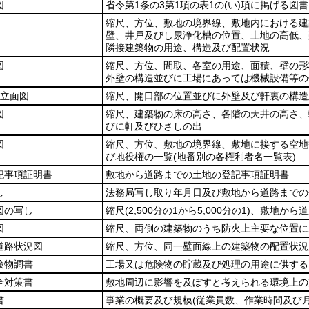
図
省令第1条の3第1項の表1の
(い)
項に掲げる図書
縮尺、方位、敷地の境界線、敷地内における建
壁、井戸及びし尿浄化槽の位置、土地の高低、
隣接建築物の用途、構造及び配置状況
図
縮尺、方位、間取、各室の用途、面積、壁の形
外壁の構造並びに工場にあっては機械設備等の
の立面図
縮尺、開口部の位置並びに外壁及び軒裏の構造
図
縮尺、建築物の床の高さ、各階の天井の高さ、
びに軒及びひさしの出
図
縮尺、方位、敷地の境界線、敷地に接する空地
び地役権の一覧
(地番別の各権利者名一覧表)
記事項証明書
敷地から道路までの土地の登記事項証明書
し
法務局写し取り年月日及び敷地から道路までの
図の写し
縮尺
(2,500分の1から5,000分の1)
、敷地から道
図
縮尺、両側の建築物のうち防火上主要な位置に
道路状況図
縮尺、方位、同一壁面線上の建築物の配置状況
険物調書
工場又は危険物の貯蔵及び処理の用途に供する
全対策書
敷地周辺に影響を及ぼすと考えられる環境上の
書
事業の概要及び規模
(従業員数、作業時間及び