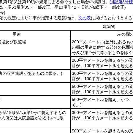
条第1項又は第10項の規定による命令をした場合の標識は、
別記第8号
125・昭53規則85・一部改正、平13規則42・旧第7条繰下・一部改正)
等)
1項の規定により知事が指定する建築物は、
次の表
に掲げるとおりとする
建築物
用途
左の欄
芸場及び観覧場
200平方メートル
(屋外にあるもの
の欄の用途に供する部分の床面積
号及び第2号に掲げるものを除く
200平方メートルを超えるもの
計が、100平方メートルを超え
患者の収容施設があるものに限る。)
300平方メートルを超えるもの
計が、100平方メートルを超え
500平方メートルを超えるもの
計が、100平方メートルを超え
舎
500平方メートルを超え、かつ
く。)
政令第19条第1項第1号に規定するもの
300平方メートルを超えるもの
の入所又は入院施設があるものに限
計が、100平方メートルを超え
500平方メートルを超えるもの