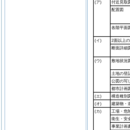
(ア)
付近見取
配置図
各階平面
(イ)
2面以上
断面詳細
(ウ)
敷地状況
土地の登
公図の写
都市計画
(エ)
構造種別
(オ)
建築物・
(カ)
工場・危
衛生・安
事業計画