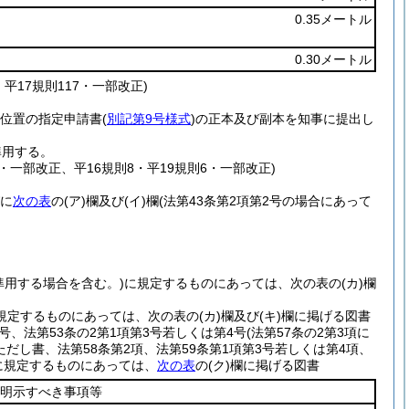
0.35メートル
0.30メートル
・平17規則117・一部改正)
の位置の指定申請書
(
別記第9号様式
)
の正本及び副本を知事に提出し
準用する。
下・一部改正、平16規則8・平19規則6・一部改正)
びに
次の表
の
(ア)
欄及び
(イ)
欄
(法第43条第2項第2号の場合にあって
準用する場合を含む。)
に規定するものにあっては、次の表の
(カ)
欄
規定するものにあっては、次の表の
(カ)
欄及び
(キ)
欄に掲げる図書
3号、法第53条の2第1項第3号若しくは第4号
(法第57条の2第3項に
ただし書、法第58条第2項、法第59条第1項第3号若しくは第4項、
5項に規定するものにあっては、
次の表
の
(ク)
欄に掲げる図書
明示すべき事項等