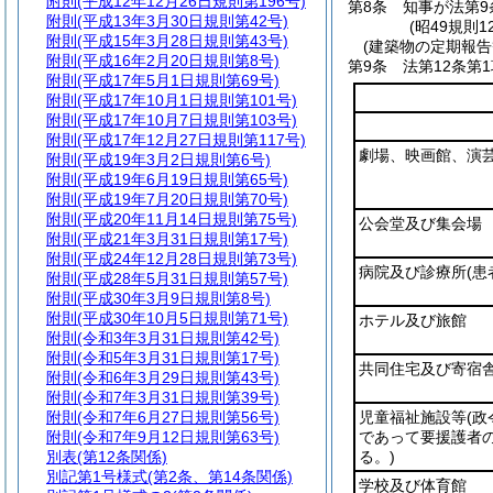
附則
(平成12年12月26日規則第196号)
第8条
知事が法第9
附則
(平成13年3月30日規則第42号)
(昭49規則
附則
(平成15年3月28日規則第43号)
(建築物の定期報告
附則
(平成16年2月20日規則第8号)
第9条
法第12条第
附則
(平成17年5月1日規則第69号)
附則
(平成17年10月1日規則第101号)
附則
(平成17年10月7日規則第103号)
附則
(平成17年12月27日規則第117号)
劇場、映画館、演
附則
(平成19年3月2日規則第6号)
附則
(平成19年6月19日規則第65号)
附則
(平成19年7月20日規則第70号)
附則
(平成20年11月14日規則第75号)
公会堂及び集会場
附則
(平成21年3月31日規則第17号)
附則
(平成24年12月28日規則第73号)
病院及び診療所
(
附則
(平成28年5月31日規則第57号)
附則
(平成30年3月9日規則第8号)
附則
(平成30年10月5日規則第71号)
ホテル及び旅館
附則
(令和3年3月31日規則第42号)
附則
(令和5年3月31日規則第17号)
共同住宅及び寄宿
附則
(令和6年3月29日規則第43号)
附則
(令和7年3月31日規則第39号)
附則
(令和7年6月27日規則第56号)
児童福祉施設等
(
附則
(令和7年9月12日規則第63号)
であって要援護者
別表
(第12条関係)
る。)
別記第1号様式
(第2条、第14条関係)
学校及び体育館