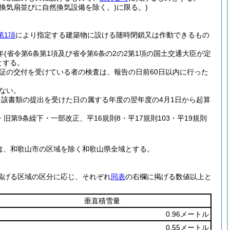
換気扇並びに自然換気設備を除く。)
に限る。)
第1項
により指定する建築物に設ける随時閉鎖又は作動できるもの
年
(省令第6条第1項及び省令第6条の2の2第1項の国土交通大臣が定
とする。
証の交付を受けている者の検査は、報告の日前60日以内に行った
ない。
当該書類の提出を受けた日の属する年度の翌年度の4月1日から起算
42・旧第9条繰下・一部改正、平16規則8・平17規則103・平19規則
は、和歌山市の区域を除く和歌山県全域とする。
掲げる区域の区分に応じ、それぞれ
同表
の右欄に掲げる数値以上と
垂直積雪量
0.96メートル
0.55メートル