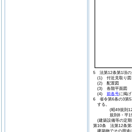
5
法第12条第1項
(1)
付近見取り図
(2)
配置図
(3)
各階平面図
(4)
前各号
に掲げ
6
省令第6条の3第
する。
(昭49規則
規則8・平1
(建築設備等の定期
第10条
法第12条
建築物でその用途