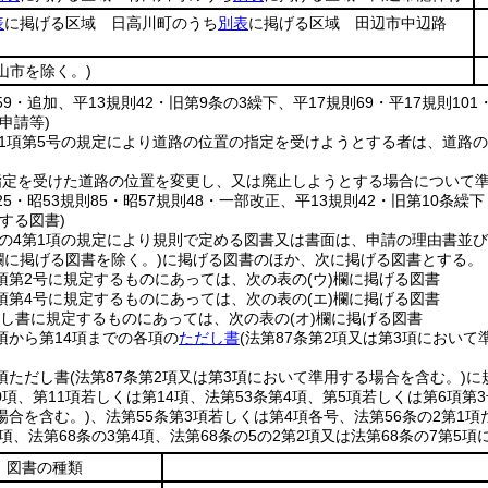
表
に掲げる区域 日高川町のうち
別表
に掲げる区域 田辺市中辺路
山市を除く。)
159・追加、平13規則42・旧第9条の3繰下、平17規則69・平17規則101
申請等)
第1項第5号の規定により道路の位置の指定を受けようとする者は、道路
。
指定を受けた道路の位置を変更し、又は廃止しようとする場合について
125・昭53規則85・昭57規則48・一部改正、平13規則42・旧第10条繰
する図書)
条の4第1項の規定により規則で定める図書又は書面は、申請の理由書並
欄に掲げる図書を除く。)
に掲げる図書のほか、次に掲げる図書とする。
2項第2号に規定するものにあっては、次の表の
(ウ)
欄に掲げる図書
1項第4号に規定するものにあっては、次の表の
(エ)
欄に掲げる図書
だし書に規定するものにあっては、次の表の
(オ)
欄に掲げる図書
1項から第14項までの各項の
ただし書
(法第87条第2項又は第3項において
1項ただし書
(法第87条第2項又は第3項において準用する場合を含む。)
に
0項、第11項若しくは第14項、法第53条第4項、第5項若しくは第6項第
場合を含む。)
、法第55条第3項若しくは第4項各号、法第56条の2第1項
1項、法第68条の3第4項、法第68条の5の2第2項又は法第68条の7第
図書の種類