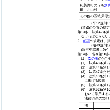
紀美野町のうち
別
町 北山村
その他の区域
(和歌
(平12規則
(道路の位置の指定
第13条
法第42条
なければならない
2
前項
の規定は、
(昭49規則
(許可申請書に添付
第14条
省令第10
は、
次の表
の
(イ)
(1)
法第43条第
(2)
法第44条第
(3)
法第47条た
(4)
法第48条第
に掲げる図書
(5)
法第51条第
(6)
法第52条第1
おいて準用する
法第59条の2第
欄