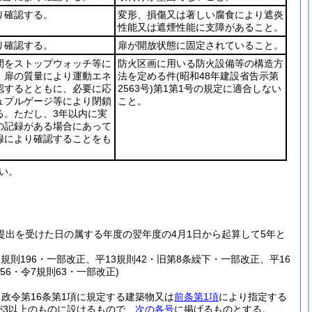
り確認する。
変形、損傷又は著しい腐食により遮炎
性能又は遮煙性能に支障があること。
り確認する。
扉が開放状態に固定されていること。
間をストップウォッチ等に
防火区画に用いる防火設備等の構造方
、扉の質量により運動エネ
法を定める件
(昭和48年建設省告示第
認するとともに、必要に応
2563号)
第1第1号の規定に適合しない
ュプルゲージ等により閉鎖
こと。
る。ただし、3年以内に実
の記録がある場合にあって
録により確認することをも
。
い。
提出を受けた日の属する年度の翌年度の4月1日から起算して5年と
平12規則196・一部改正、平13規則42・旧第8条繰下・一部改正、平16
則56・令7規則63・一部改正)
、政令第16条第1項に規定する建築物又は
前条第1項
により指定する
が3以上のものに設けるもので、
次の各号
に掲げるものとする。