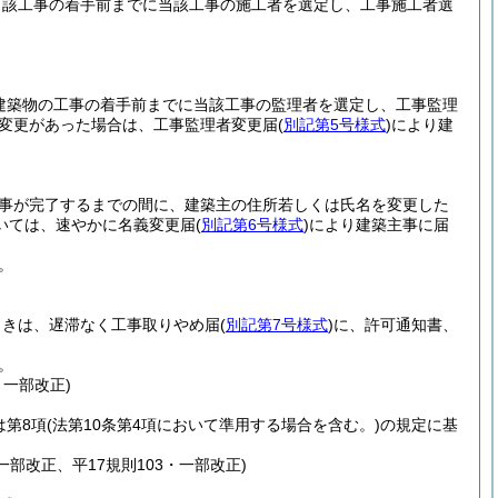
当該工事の着手前までに当該工事の施工者を選定し、工事施工者選
る建築物の工事の着手前までに当該工事の監理者を選定し、工事監理
変更があった場合は、工事監理者変更届
(
別記第5号様式
)
により建
事が完了するまでの間に、建築主の住所若しくは氏名を変更した
いては、速やかに名義変更届
(
別記第6号様式
)
により建築主事に届
。
ときは、遅滞なく工事取りやめ届
(
別記第7号様式
)
に、許可通知書、
。
・一部改正)
は第8項
(法第10条第4項において準用する場合を含む。)
の規定に基
・一部改正、平17規則103・一部改正)