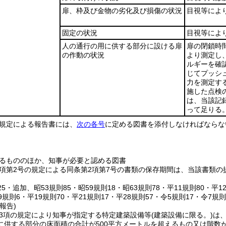
扉、枠及び金物の劣化及び損傷の状況
目視等によ
固定の状況
目視等によ
人の通行の用に供する部分に設ける扉
扉の閉鎖時
の作動の状況
より測定し
ルギーを確
じてプッシ
力を測定す
施した点検
は、当該記
って足りる
の規定による報告書には、
次の各号
に定める図書を添付しなければならな
るもののほか、知事が必要と認める図書
5項第2号の規定による同条第2項第7号の書類の保存期間は、当該書類の
125・追加、昭53規則85・昭59規則18・昭63規則78・平11規則80・
9規則6・平19規則70・平21規則17・平28規則57・令5規則17・令7規
報告)
第3項の規定により知事が指定する特定建築設備等
(建築設備に限る。)
は
に供する部分の床面積の合計が500平方メートルを超えるもの又は階数