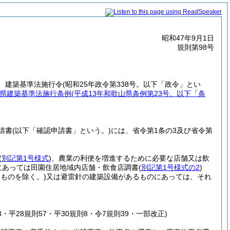
昭和47年9月1日
規則第98号
、建築基準法施行令
(昭和25年政令第338号。以下「政令」とい
県建築基準法施行条例
(平成13年和歌山県条例第23号。以下「条
請書
(以下「確認申請書」という。)
には、省令第1条の3及び省令第
(
別記第1号様式
)
、農業の利便を増進するために必要な店舗又は飲
にあっては田園住居地域内店舗・飲食店調書
(
別記第1号様式の2
)
るものを除く。)
又は避雷針の建築設備があるものにあっては、それ
73・平28規則57・平30規則8・令7規則39・一部改正)