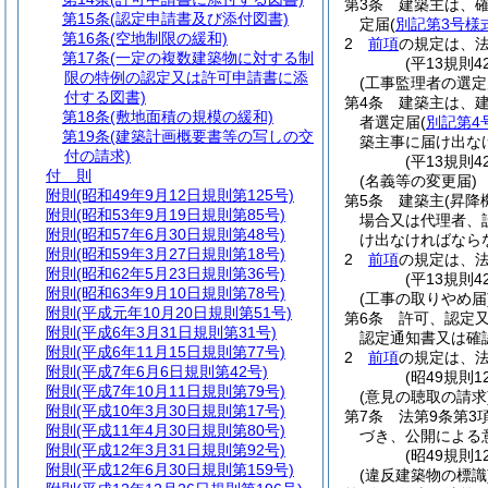
第3条
建築主は、
第15条
(認定申請書及び添付図書)
定届
(
別記第3号様
第16条
(空地制限の緩和)
2
前項
の規定は、法
第17条
(一定の複数建築物に対する制
(平13規則4
限の特例の認定又は許可申請書に添
(工事監理者の選定
付する図書)
第4条
建築主は、
第18条
(敷地面積の規模の緩和)
者選定届
(
別記第4
第19条
(建築計画概要書等の写しの交
築主事に届け出な
付の請求)
(平13規則4
付 則
(名義等の変更届)
附則
(昭和49年9月12日規則第125号)
第5条
建築主
(昇降
附則
(昭和53年9月19日規則第85号)
場合又は代理者、
附則
(昭和57年6月30日規則第48号)
け出なければなら
附則
(昭和59年3月27日規則第18号)
2
前項
の規定は、法
附則
(昭和62年5月23日規則第36号)
(平13規則4
附則
(昭和63年9月10日規則第78号)
(工事の取りやめ届
附則
(平成元年10月20日規則第51号)
第6条
許可、認定
附則
(平成6年3月31日規則第31号)
認定通知書又は確
附則
(平成6年11月15日規則第77号)
2
前項
の規定は、法
附則
(平成7年6月6日規則第42号)
(昭49規則
附則
(平成7年10月11日規則第79号)
(意見の聴取の請求
附則
(平成10年3月30日規則第17号)
第7条
法第9条第3
附則
(平成11年4月30日規則第80号)
づき、公開による
附則
(平成12年3月31日規則第92号)
(昭49規則
附則
(平成12年6月30日規則第159号)
(違反建築物の標識