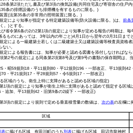
第28条第2項ただし書及び第3項の換気設備
(共同住宅及び寄宿舎の住戸内
第35条の排煙設備のうち排煙機を有するものに限る。)
装置
(法第35条の非常用の照明装置に限る。)
の規定により知事が指定する特定建築設備等
(防火設備に限る。)
は、
前条
く。)
とする。
及び省令第6条の2の2第1項の規定により知事が定める報告の時期は、毎
係るものにあっては、3年以内の年ごと)
4月1日から翌年の3月31日まで
の規定による一級建築士若しくは二級建築士又は建築設備等検査員資格者
らない。
の規定による報告書には、知事が必要と認める図書を添付しなければなら
5項第2号の規定による同条第2項第8号及び第9号の書類の保存期間は、
125・昭59規則18・平11規則80・平12規則196・一部改正、平13規則
則70・平21規則17・平28規則57・令5規則17・一部改正)
る区域のうち、衛生上特に支障があると認める区域の指定)
条第1項の規定により知事が衛生上特に支障があると認めて指定する区域
36・追加、平13規則42・旧第9条の2繰下・一部改正)
条第3項の規定により規則で定める垂直積雪量の数値は、
次の表
の左欄に
区域
別表
に掲げる区域 有田川町のうち
別表
に掲げる区域 田辺市龍神村