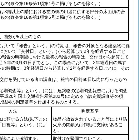
るもの
(政令第16条第1項第4号に掲げるものを除く。)
又は3階以上の階における左の欄の用途に供する部分の床面積の合
るもの
(政令第16条第1項第5号に掲げるものを除く。)
つ、階数が5以上のもの
において「報告」という。)
の時期は、報告の対象となる建築物に係
項において「交付日」という。)
から起算して2年を経過する日ごと
の報告の時期後における最初の報告の時期は、交付日から起算して
翌々年の3月31日までとし、この場合において、3年経過日の属す
告の時期は、3年経過日から起算して2年を経過する日ごとに、その
交付を受けている者の調査は、報告の日前60日以内に行ったもの
定期調査等」という。)
には、建築物の定期調査報告における調査
(平成20年国土交通省告示第282号)
に定める当該定期調査等の項
び結果の判定基準を付加するものとする。
方法
判定基準
れに類する方法
(以下この
物品が放置されていること等により防
「目視等」という。)
によ
火扉の閉鎖又は作動に支障があるこ
。
と。
触診により確認する。
取付けが堅固でないこと。