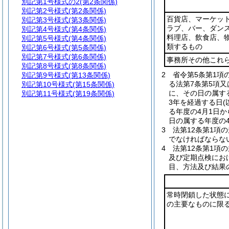
別記第1号様式の2
(第2条関係)
別記第2号様式
(第2条関係)
百貨店、マーケッ
別記第3号様式
(第3条関係)
ラブ、バー、ダン
別記第4号様式
(第4条関係)
料理店、飲食店、
別記第5号様式
(第4条関係)
類するもの
別記第6号様式
(第5条関係)
別記第7号様式
(第6条関係)
事務所その他これ
別記第8号様式
(第8条関係)
2
省令第5条第1項
別記第9号様式
(第13条関係)
る法第7条第5項
別記第10号様式
(第15条関係)
に、その日の属する
別記第11号様式
(第19条関係)
3年を経過する日
る年度の4月1日
日の属する年度の4
3
法第12条第1項
でなければならな
4
法第12条第1項
及び定期点検にお
目、方法及び結果
常時閉鎖した状態
の主要なものに限る