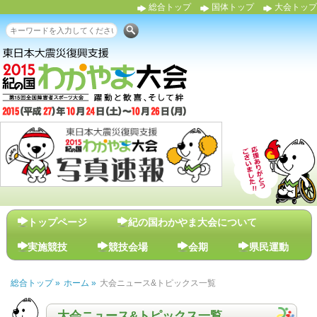
総合トップ
国体トップ
大会トップ
検索
メインメニュー
トップページ
紀の国わかやま大会について
実施競技
競技会場
会期
県民運動
総合トップ »
ホーム »
大会ニュース&トピックス一覧
大会ニュース&トピックス一覧