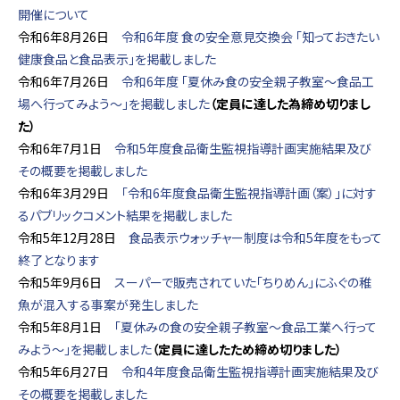
開催について
令和6年8月26日
令和6年度 食の安全意見交換会 「知っておきたい
健康食品と食品表示」を掲載しました
令和6年7月26日
令和6年度 「夏休み食の安全親子教室～食品工
場へ行ってみよう～」を掲載しました
（定員に達した為締め切りまし
た）
令和6年7月1日
令和5年度食品衛生監視指導計画実施結果及び
その概要を掲載しました
令和6年3月29日
「令和6年度食品衛生監視指導計画（案）」に対す
るパブリックコメント結果を掲載しました
令和5年12月28日
食品表示ウォッチャー制度は令和5年度をもって
終了となります
令和5年9月6日
スーパーで販売されていた「ちりめん」にふぐの稚
魚が混入する事案が発生しました
令和5年8月1日
「夏休みの食の安全親子教室～食品工業へ行って
みよう～」を掲載しました
（定員に達したため締め切りました）
令和5年6月27日
令和4年度食品衛生監視指導計画実施結果及び
その概要を掲載しました