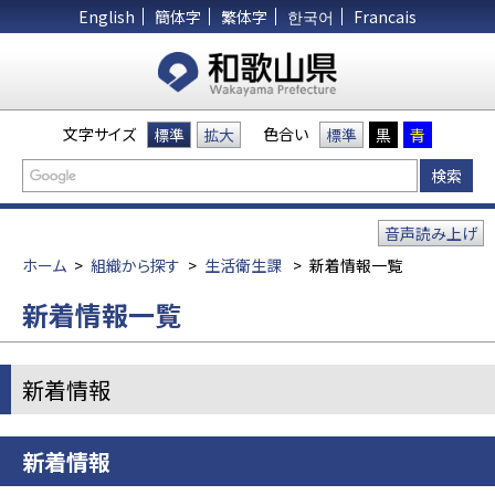
English
簡体字
繁体字
한국어
Francais
文字サイズ
色合い
標準
拡大
標準
黒
青
音声読み上げ
ホーム
>
組織から探す
>
生活衛生課
>
新着情報一覧
新着情報一覧
新着情報
新着情報