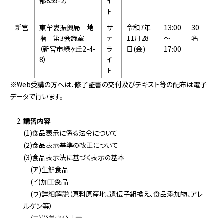
部859-2）
イ
ト
新宮
東牟婁振興局 地
サ
令和7年
13:00
30
階 第3会議室
テ
11月28
～
名
（新宮市緑ヶ丘2-4-
ラ
日(金)
17:00
8）
イ
ト
※Web受講の方へは、修了証書の交付及びテキスト等の配布は電子
データで行います。
講習
内容
(1)食品表示に係る法令について
(2)食品表示基準の改正について
(3)食品表示法に基づく表示の基本
(ア)生鮮食品
(イ)加工食品
(ウ)詳細解説（原料原産地、遺伝⼦組換え、食品添加物、アレ
ルゲン等）