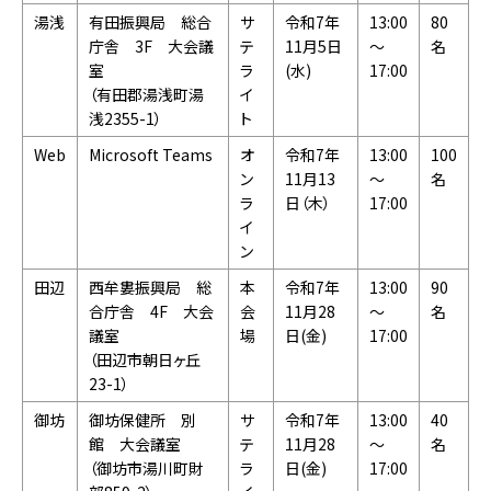
湯浅
有田振興局 総合
サ
令和7年
13:00
80
庁舎 3F 大会議
テ
11月5日
～
名
室
ラ
(水)
17:00
（有田郡湯浅町湯
イ
浅2355-1）
ト
Web
Microsoft Teams
オ
令和7年
13:00
100
ン
11月13
～
名
ラ
日（木）
17:00
イ
ン
田辺
西牟婁振興局 総
本
令和7年
13:00
90
合庁舎 4F 大会
会
11月28
～
名
議室
場
日(金)
17:00
（田辺市朝日ヶ丘
23-1）
御坊
御坊保健所 別
サ
令和7年
13:00
40
館 大会議室
テ
11月28
～
名
（御坊市湯川町財
ラ
日(金)
17:00