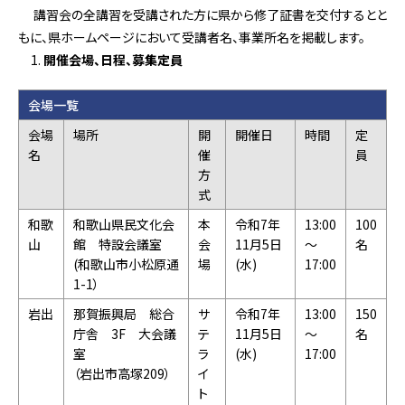
講習会の全講習を受講された方に県から修了証書を交付するとと
もに、県ホームページにおいて受講者名、事業所名を掲載します。
開催会場、日程、募集定員
会場一覧
会場
場所
開
開催日
時間
定
名
催
員
方
式
和歌
和歌山県民文化会
本
令和7年
13:00
100
山
館 特設会議室
会
11月5日
～
名
(和歌山市小松原通
場
(水)
17:00
1-1）
岩出
那賀振興局 総合
サ
令和7年
13:00
150
庁舎 3F 大会議
テ
11月5日
～
名
室
ラ
(水)
17:00
（岩出市高塚209）
イ
ト