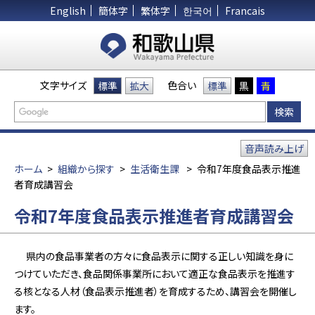
English
簡体字
繁体字
한국어
Francais
文字サイズ
色合い
標準
拡大
標準
黒
青
音声読み上げ
ホーム
>
組織から探す
>
生活衛生課
>
令和7年度食品表示推進
者育成講習会
令和7年度食品表示推進者育成講習会
県内の食品事業者の方々に食品表示に関する正しい知識を身に
つけていただき、食品関係事業所において適正な食品表示を推進す
る核となる人材（食品表示推進者）を育成するため、講習会を開催し
ます。