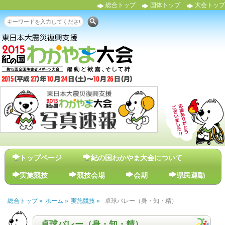
総合トップ
国体トップ
大会トップ
検索
メインメニュー
トップページ
紀の国わかやま大会について
実施競技
競技会場
会期
県民運動
総合トップ »
ホーム »
実施競技 »
卓球バレー（身・知・精）
卓球バレー（身・知・精）