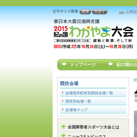
文字サイズ変更
標準
大きく
お問合
メインメニュー
トップページ
紀の国わ
総
競技会場
会場地市町村別競技会場一覧
競技別会場一覧
会場地マップ
全国障害者スポーツ大会とは
ニュース&トピックス