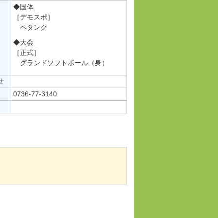
◆国体
［デモスポ］
ペタンク
◆大会
［正式］
グランドソフトボール（身）
せ
0736-77-3140