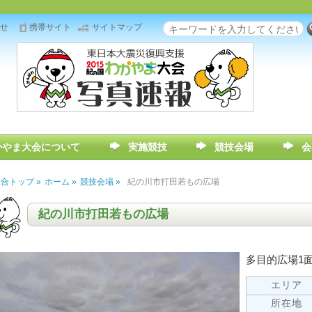
せ
携帯サイト
サイトマップ
検索
かやま大会について
実施競技
競技会場
会
合トップ »
ホーム »
競技会場 »
紀の川市打田若もの広場
紀の川市打田若もの広場
多目的広場1
エリア
所在地