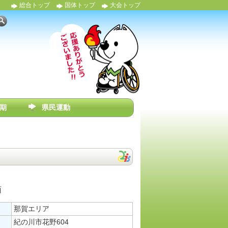
総合トップ
国体トップ
大会トップ
期
県民運動
面
那賀エリア
紀の川市花野604