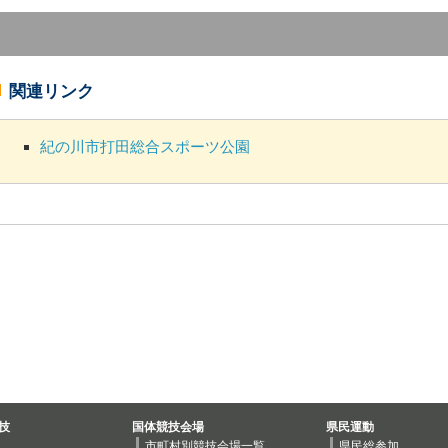
関連リンク
紀の川市打田総合スポーツ公園
技
国体競技会場
県民運動
市町村別競技会場一覧
県民総参加