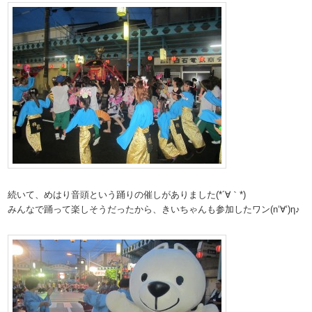
続いて、めはり音頭という踊りの催しがありました(*´∀｀*)
みんなで踊って楽しそうだったから、きいちゃんも参加したワン(n‘∀‘)η♪