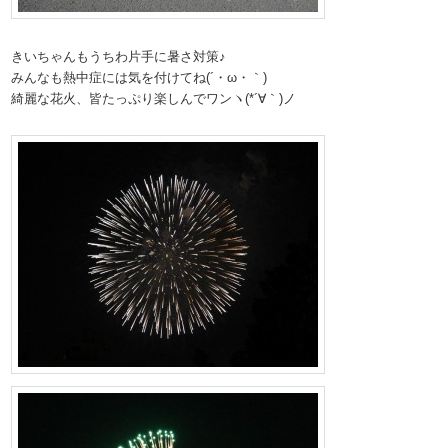
きいちゃんもうちわ片手に暑さ対策♪
みんなも熱中症には気を付けてね(´・ω・｀)
綺麗な花火、皆たっぷり楽しんでワンヽ(*´∀｀)ノ