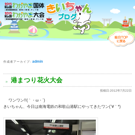
admin
作成者アーカイブ:
港まつり花火大会
投稿日:
2012年7月22日
ワンワン!!(｀・ω・´)
きいちゃん、今日は南海電鉄の和歌山港駅にやってきたワン(´∀｀*)