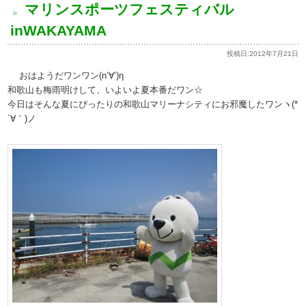
マリンスポーツフェスティバル
inWAKAYAMA
投稿日:
2012年7月21日
おはようだワンワン(n‘∀‘)η
和歌山も梅雨明けして、いよいよ夏本番だワン☆
今日はそんな夏にぴったりの和歌山マリーナシティにお邪魔したワンヽ(*
´∀｀)ノ