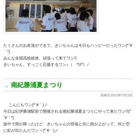
たくさんのお友達ができて、きいちゃんは今日もハッピーだったワン(*´∀
｀*)
みんな全国高校総体、頑張って来てワン!!
きいちゃん、すっごく応援するワン♪（ ^U^）ﾉ
南紀勝浦夏まつり
投稿日:
2012年7月15日
こんにちワン(*´∀｀)ノ
今日は紀伊勝浦駅前で開催される南紀勝浦夏まつりにやって来たワン!!(*
´∀｀*)
途中で雨が降ったけど、きいちゃんの登場と共に雨が上がって、何と空
に虹が出たんだワンヽ(*´∀｀)ノ