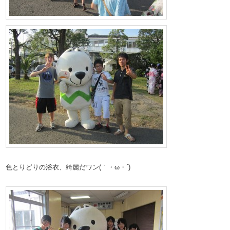
色とりどりの浴衣、綺麗だワン(｀・ω・´)