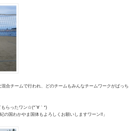
女混合チームで行われ、どのチームもみんなチームワークがばっち
らったワン☆(*´∀｀*)
年の紀の国わかやま国体もよろしくお願いしますワーン!!」