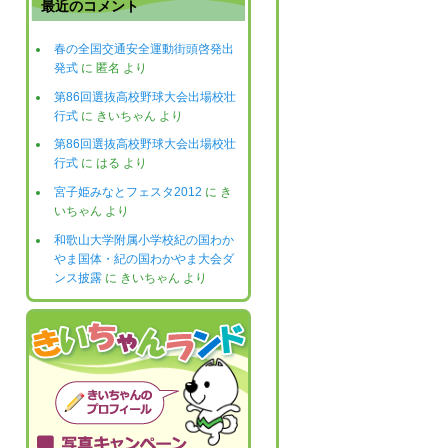
最近のコメント
春の全国交通安全運動街頭啓発出
発式
に
匿名
より
第86回選抜高校野球大会出場校壮
行式
に
きいちゃん
より
第86回選抜高校野球大会出場校壮
行式
に
はる
より
宮子姫みなとフェスタ2012
に
き
いちゃん
より
和歌山大学附属小学校紀の国わか
やま国体・紀の国わかやま大会ダ
ンス披露
に
きいちゃん
より