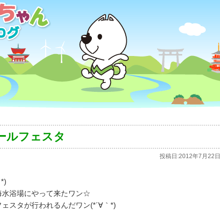
ールフェスタ
投稿日:
2012年7月22
*)
海水浴場にやって来たワン☆
スタが行われるんだワン(*´∀｀*)