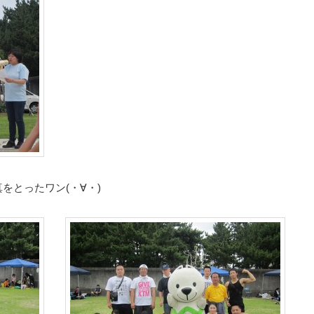
をとったワン(・∀・)