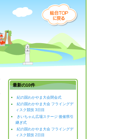
最新の10件
紀の国わかやま大会閉会式
日
紀の国わかやま大会 フライングデ
ィスク競技 3日目
きいちゃん広場ステージ 後催県引
継ぎ式
紀の国わかやま大会 フライングデ
ィスク競技 2日目