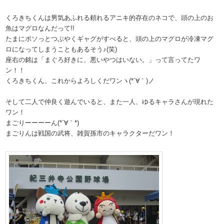
くろきちくんは男気あふれる頼れるアニキ的存在のネコで、頭の上のお
魚はマグロなんだって!!
たまにボソっとつぶやくギャグがすべると、頭の上のマグロが冷凍マグ
ロになってしまうこともあるそう♪(笑)
座右の銘は「まぐろ好きに、悪いやつはいない。」って言ってたワ
ン！！
くろきちくん、これからよろしくだワンヽ(*´∀｀)ノ
そして二人で仲良く遊んでいると、また一人、ゆるキャラさんが現れた
ワン！
まごりーーーーん(*´∀｀*)
まごりんは戦国の武将、雑賀孫市のキャラクターだワン！