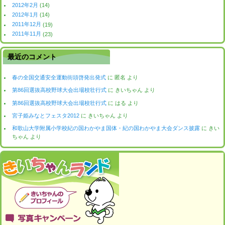
2012年2月
(14)
2012年1月
(14)
2011年12月
(19)
2011年11月
(23)
最近のコメント
春の全国交通安全運動街頭啓発出発式
に
匿名
より
第86回選抜高校野球大会出場校壮行式
に
きいちゃん
より
第86回選抜高校野球大会出場校壮行式
に
はる
より
宮子姫みなとフェスタ2012
に
きいちゃん
より
和歌山大学附属小学校紀の国わかやま国体・紀の国わかやま大会ダンス披露
に
きい
ちゃん
より