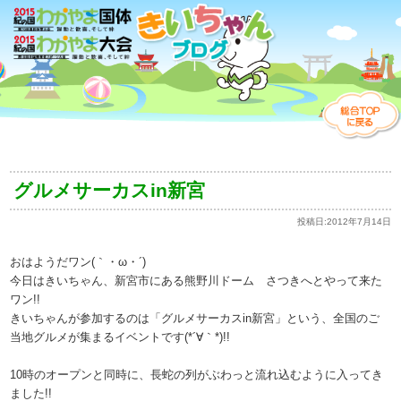
グルメサーカスin新宮
投稿日:
2012年7月14日
おはようだワン(｀・ω・´)
今日はきいちゃん、新宮市にある熊野川ドーム さつきへとやって来た
ワン!!
きいちゃんが参加するのは「グルメサーカスin新宮」という、全国のご
当地グルメが集まるイベントです(*´∀｀*)!!
10時のオープンと同時に、長蛇の列がぶわっと流れ込むように入ってき
ました!!