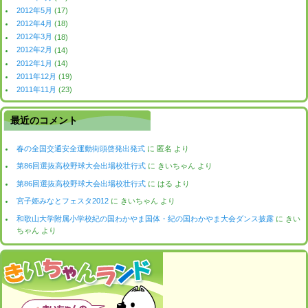
2012年5月
(17)
2012年4月
(18)
2012年3月
(18)
2012年2月
(14)
2012年1月
(14)
2011年12月
(19)
2011年11月
(23)
最近のコメント
春の全国交通安全運動街頭啓発出発式
に
匿名
より
第86回選抜高校野球大会出場校壮行式
に
きいちゃん
より
第86回選抜高校野球大会出場校壮行式
に
はる
より
宮子姫みなとフェスタ2012
に
きいちゃん
より
和歌山大学附属小学校紀の国わかやま国体・紀の国わかやま大会ダンス披露
に
きい
ちゃん
より