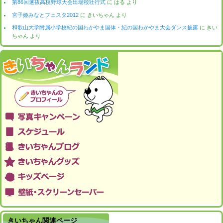
第86回選抜高校野球大会出場校壮行式
に
はる
より
宮子姫みなとフェスタ2012
に
きいちゃん
より
和歌山大学附属小学校紀の国わかやま国体・紀の国わかやま大会ダンス披露
に
きい
ちゃん
より
きいちゃん関連ページ