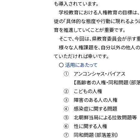
も導入されています。
学校教育における人権教育の目標は、人
徒の「具体的な態度や行動に現れるように
育を推進していくことが重要です。
そこで、今回は、県教育委員会が示す重
様々な人権課題を、自分以外の他人のこ
ていただければ幸いです。
〇
活用にあたって
① アンコンシャス・バイア
【高齢者の人権・同和問題（部落差別
② こどもの人
③ 障害のある人の人
④ 感染症に関する問
⑤ 北朝鮮当局による拉致問
⑥ 性に関する人
⑦ 同和問題（部落差別