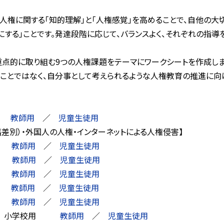
権に関する「知的理解」と「人権感覚」を高めることで、自他の大
する」ことです。発達段階に応じて、バランスよく、それぞれの指導
点的に取り組む9つの人権課題をテーマにワークシートを作成しま
とではなく、自分事として考えられるような人権教育の推進に向
ス
教師用
／
児童生徒用
）・外国人の人権・インターネットによる人権侵害】
権
教師用
／
児童生徒用
権
教師用
／
児童生徒用
題
教師用
／
児童生徒用
題等
教師用
／
児童生徒用
権
教師用
／
児童生徒用
） 小学校用
教師用
／
児童生徒用