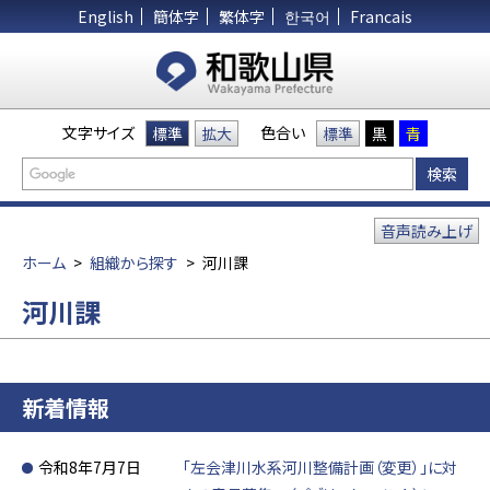
English
簡体字
繁体字
한국어
Francais
文字サイズ
色合い
標準
拡大
標準
黒
青
音声読み上げ
ホーム
>
組織から探す
>
河川課
河川課
新着情報
令和8年7月7日
「左会津川水系河川整備計画（変更）」に対