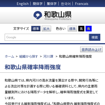
English
簡体字
繁体字
한국어
Francais
文字サイズ
色合い
標準
拡大
標準
黒
青
音声読み上げ
ホーム
>
組織から探す
>
河川課
>
和歌山県確率降雨強度
和歌山県確率降雨強度
和歌山県では、県内河川の高水流量を算出する際や、開発行為等に
よる流出対策を計画する際に用いる基礎資料として、県内の主要雨
量観測所における降雨データを解析し、確率降雨強度式を算定して
います。
今回発行する確率降雨強度式は、「和歌山県管内 確率降雨強度式の