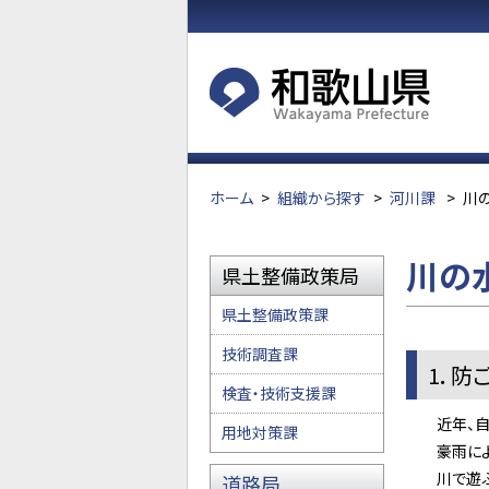
ホーム
>
組織から探す
>
河川課
>
川
川の
県土整備政策局
県土整備政策課
技術調査課
1．防
検査・技術支援課
近年、自然
用地対策課
豪雨による
川で遊ぶ際
道路局