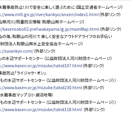
事故防止！川で安全に楽しく遊ぶために（国土交通省ホームページ）
s://www.mlit.go.jp/river/kankyo/anzen/index1.html
（外部リンク）
河川/雨量防災情報（和歌山県ホームページ）
://kasensabo02.pref.wakayama.lg.jp/mainMap.html
（外部リンク）
海、和歌山の河川で 楽しく安全なアウトドアライフのお手伝い
法人和歌山県水上安全協会ホームページ）
s://suiankyo.com/
（外部リンク）
水辺サポートセンター（公益財団法人河川財団ホームページ）
s://www.kasen.or.jp/mizube/tabid107.html
（外部リンク）
防止「ライジャケ・オン」
水辺サポートセンター（公益財団法人河川財団ホームページ））
s://www.kasen.or.jp/mizube/tabid230.html
（外部リンク）
難事故マップ（川・湖沼地等）
水辺サポートセンター（公益財団法人河川財団ホームページ））
s://www.kasen.or.jp/mizube/tabid118.html
（外部リンク）