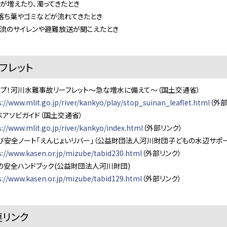
増えたり、濁ってきたとき
ち葉やゴミなどが流れてきたとき
のサイレンや避難放送が聞こえたとき
ーフレット
！河川水難事故リーフレット～急な増水に備えて～（国土交通省）
s://www.mlit.go.jp/river/kankyo/play/stop_suinan_leaflet.html
（外部
ソビガイド（国土交通省）
s://www.mlit.go.jp/river/kankyo/index.html
（外部リンク）
全ノート「えんじょいリバー」（公益財団法人河川財団子どもの水辺サポー
s://www.kasen.or.jp/mizube/tabid230.html
（外部リンク）
全ハンドブック(公益財団法人河川財団)
s://www.kasen.or.jp/mizube/tabid129.html
（外部リンク）
連リンク