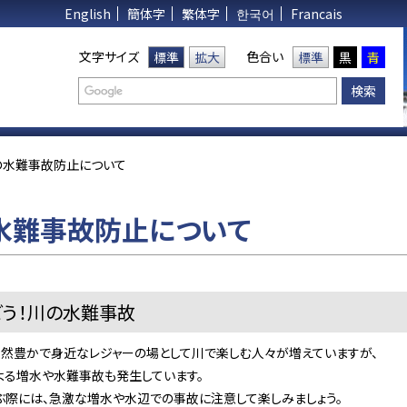
English
簡体字
繁体字
한국어
Francais
文字サイズ
色合い
標準
拡大
標準
黒
青
の水難事故防止について
水難事故防止について
ごう！川の水難事故
豊かで身近なレジャーの場として川で楽しむ人々が増えていますが、
増水や水難事故も発生しています。
には、急激な増水や水辺での事故に注意して楽しみましょう。