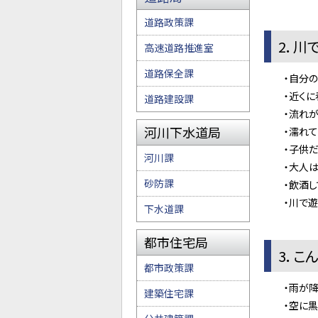
道路政策課
2．川
高速道路推進室
道路保全課
・自分の身
・近くに看
道路建設課
・流れが速
河川下水道局
・濡れてい
・子供だけ
河川課
・大人は子
砂防課
・飲酒して
・川で遊ぶ
下水道課
都市住宅局
3．こ
都市政策課
・雨が降り
建築住宅課
・空に黒い