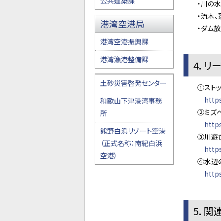
公共建築課
・川の水が
・流木、落
港湾空港局
・ダム放流
港湾空港振興課
港湾漁港整備課
4．リ
土砂災害啓発センター
①ストップ
http
和歌山下津港湾事務
②ミズベア
所
http
熊野白浜リゾート空港
③川遊び安
（正式名称：南紀白浜
http
空港）
④水辺の安
http
5．関