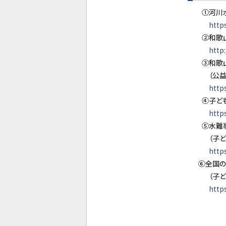
①河川水難
http
②和歌山県
http
③和歌山の
（公益財団
http
④子どもの
http
⑤水難事故
（子どもの
http
⑥全国の水
（子どもの
http