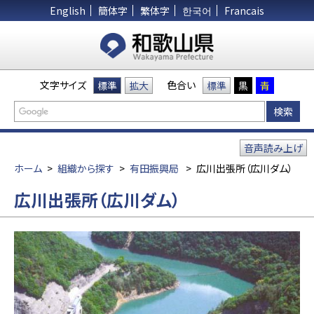
English
簡体字
繁体字
한국어
Francais
文字サイズ
色合い
標準
拡大
標準
黒
青
音声読み上げ
ホーム
>
組織から探す
>
有田振興局
>
広川出張所（広川ダム）
広川出張所（広川ダム）