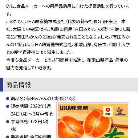
的に、食品メーカーへの県産品活用に向けた提案活動を行っていま
す。
このたび、ＵＨＡ味覚糖株式会社（代表取締役社長：山田泰正 本
社：大阪市中央区）から、和歌山県産「有田みかん」の果汁を使った新
商品『有田みかんのど飴』が発売されることとなりました。『有田みか
んのど飴』は、ＵＨＡ味覚糖株式会社、和歌山県、有田市、和歌山大学
との産学官連携により誕生しました。
今後も食品メーカーとの共同開発を推進し、和歌山県産品・産地の
魅力を発信していきます。
商品情報
商品名：有田みかんのど飴袋（78ｇ）
販売期間：2022年1月
24日（月）～3月中旬頃
参考価格：178円（税
抜）
発売地域：全国の量販