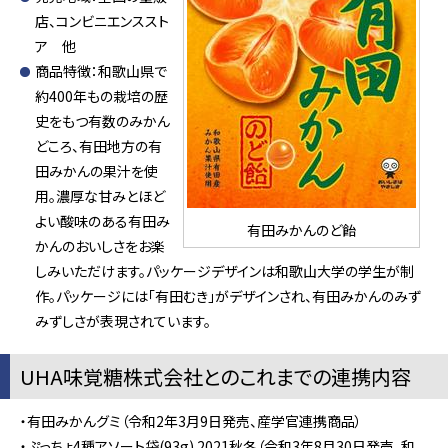
店、コンビニエンススト
ア 他
商品特徴：和歌山県で
約400年もの栽培の歴
史をもつ有数のみかん
どころ、有田地方の有
田みかんの果汁を使
用。濃厚な甘みとほど
よい酸味のある有田み
有田みかんのど飴
かんのおいしさをお楽
しみいただけます。パッケージデザインは和歌山大学の学生が制
作。パッケージには「有田むき」がデザインされ、有田みかんのみず
みずしさが表現されています。
UHA味覚糖株式会社とのこれまでの連携内容
・有田みかんグミ（令和2年3月9日発売、産学官連携商品）
・ぷっちょ4種アソート袋(93g) 2021秋冬（令和3年8月30日発売、和