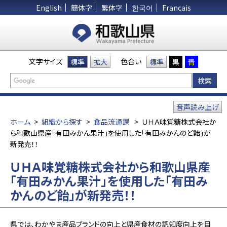
English
簡体字
繁体字
한국어
Francais
文字サイズ
色合い
標準
拡大
標準
黒
青
音声読み上げ
ホーム
>
組織から探す
>
食品流通課
>
ＵＨＡ味覚糖株式会社か
ら和歌山県産「有田みかん果汁」を使用した「有田みかんのど飴」が
新発売！！
ＵＨＡ味覚糖株式会社から和歌山県産
「有田みかん果汁」を使用した「有田み
かんのど飴」が新発売！！
県では、わかやま産品ブランドの向上と県産食材の認知度向上を目