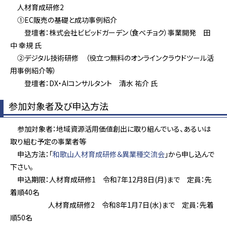
人材育成研修2
①EC販売の基礎と成功事例紹介
登壇者：株式会社ビビッドガーデン（食べチョク）事業開発 田
中 幸規 氏
②デジタル技術研修 （役立つ無料のオンラインクラウドツール活
用事例紹介等）
登壇者：DX・AIコンサルタント 清水 祐介 氏
参加対象者及び申込方法
参加対象者：地域資源活用価値創出に取り組んでいる、あるいは
取り組む予定の事業者等
申込方法：「
和歌山人材育成研修＆異業種交流会
」から申し込んで
下さい。
申込期限：人材育成研修1 令和7年12月8日(月)まで 定員：先
着順40名
人材育成研修2 令和8年1月7日(水)まで 定員：先着
順50名