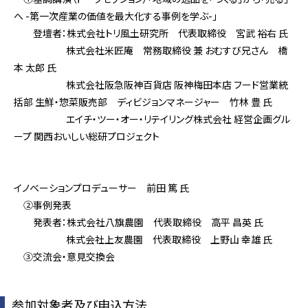
へ -第一次産業の価値を最大化する事例を学ぶ-」
登壇者：株式会社トリ風土研究所 代表取締役 宮武 裕右 氏
株式会社米匠庵 常務取締役 兼 おむすび兄さん 橋
本 太郎 氏
株式会社阪急阪神百貨店 阪神梅田本店 フード営業統
括部 生鮮・惣菜販売部 ディビジョンマネージャー 竹林 豊 氏
エイチ・ツー・オー・リテイリング株式会社 経営企画グル
ープ 関西おいしい総研プロジェクト
イノベーションプロデューサー 前田 篤 氏
②事例発表
発表者：株式会社八旗農園 代表取締役 高平 昌英 氏
株式会社上友農園 代表取締役 上野山 幸雄 氏
③交流会・意見交換会
参加対象者及び申込方法