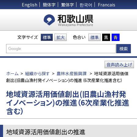
English
簡体字
繁体字
한국어
Francais
文字サイズ
色合い
標準
拡大
標準
黒
青
音声読み上げ
ホーム
>
組織から探す
>
農林水産振興課
>
地域資源活用価値
創出(旧農山漁村発イノベーション)の推進（6次産業化推進含む）
地域資源活用価値創出(旧農山漁村発
イノベーション)の推進（6次産業化推進
含む）
地域資源活用価値創出の推進