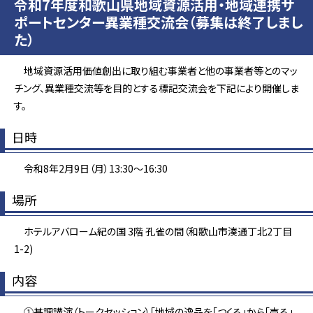
令和7年度和歌山県地域資源活用・地域連携サ
ポートセンター異業種交流会（募集は終了しまし
た）
地域資源活用価値創出に取り組む事業者と他の事業者等とのマッ
チング、異業種交流等を目的とする標記交流会を下記により開催しま
す。
日時
令和8年2月9日（月）13:30～16:30
場所
ホテルアバローム紀の国 3階 孔雀の間（和歌山市湊通丁北2丁目
1-2)
内容
①基調講演（トークセッション）「地域の逸品を「つくる」から「売る」