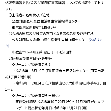
格取得講習を含む）及び業務従事者講習についての指定もしており
ます。
〇主催者の名称及び所在地
公益財団法人 全国生活衛生営業指導センター
東京都港区新橋6丁目8番2号
〇会場の運営及び設営の窓口となる者の名称及び所在地
公益財団法人 和歌山県生活衛生営業指導センター
（外部リン
ク）
和歌山市卜半町33和歌山ミートビル2階
〇研修及び講習日程・会場等
クリーニング師研修（1型 ）
・令和8年 8月 9日（日）田辺市市民活動センター（田辺市高
雄1丁目23番1号）
・令和9年 2月14日（日）和歌山ビッグ愛（和歌山市手平2丁目
1－2）
クリーニング師研修（2型ー通信）
研修受付期間：令和8年10月20日（火）～11月20日（金）まで
レポート提出締切年月日：令和8年12月21日（月）