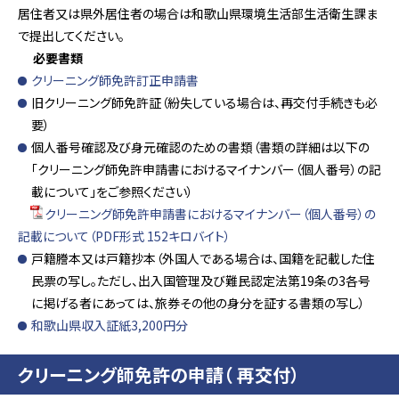
居住者又は県外居住者の場合は和歌山県環境生活部生活衛生課ま
で提出してください。
必要書類
クリーニング師免許訂正申請書
旧クリーニング師免許証（紛失している場合は、再交付手続きも必
要）
個人番号確認及び身元確認のための書類（書類の詳細は以下の
「クリーニング師免許申請書におけるマイナンバー（個人番号）の記
載について」をご参照ください）
クリーニング師免許申請書におけるマイナンバー（個人番号）の
記載について（PDF形式 152キロバイト）
戸籍謄本又は戸籍抄本（外国人である場合は、国籍を記載した住
民票の写し。ただし、出入国管理及び難民認定法第19条の3各号
に掲げる者にあっては、旅券その他の身分を証する書類の写し）
和歌山県収入証紙3,200円分
クリーニング師免許の申請（ 再交付）