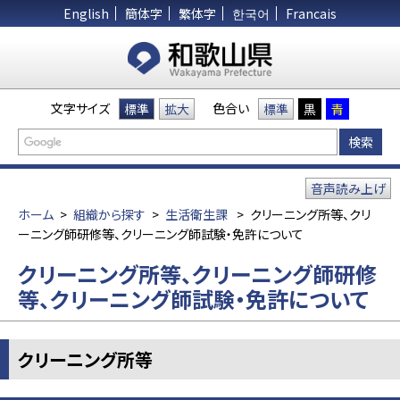
English
簡体字
繁体字
한국어
Francais
文字サイズ
色合い
標準
拡大
標準
黒
青
音声読み上げ
ホーム
>
組織から探す
>
生活衛生課
>
クリーニング所等、クリ
ーニング師研修等、クリーニング師試験・免許について
クリーニング所等、クリーニング師研修
等、クリーニング師試験・免許について
クリーニング所等