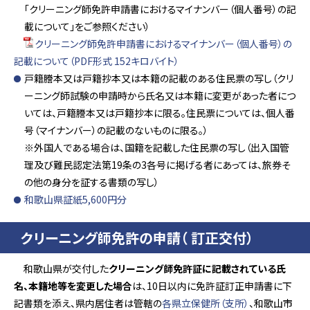
「クリーニング師免許申請書におけるマイナンバー（個人番号）の記
載について」をご参照ください）
クリーニング師免許申請書におけるマイナンバー（個人番号）の
記載について（PDF形式 152キロバイト）
戸籍謄本又は戸籍抄本又は本籍の記載のある住民票の写し（クリ
ーニング師試験の申請時から氏名又は本籍に変更があった者につ
いては、戸籍謄本又は戸籍抄本に限る。住民票については、個人番
号（マイナンバー）の記載のないものに限る。）
※外国人である場合は、国籍を記載した住民票の写し（出入国管
理及び難民認定法第19条の3各号に掲げる者にあっては、旅券そ
の他の身分を証する書類の写し）
和歌山県証紙5,600円分
クリーニング師免許の申請（ 訂正交付）
和歌山県が交付した
クリーニング師免許証に記載されている氏
名、本籍地等を変更した場合
は、10日以内に免許証訂正申請書に下
記書類を添え、県内居住者は管轄の
各県立保健所（支所）
、和歌山市