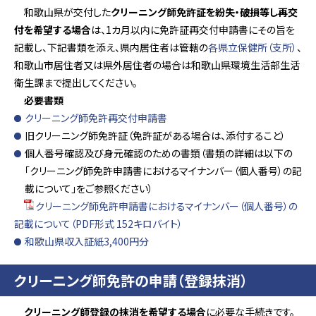
和歌山県が交付した
クリーニング師免許証を紛失・破損等し再交
付を希望する場合
は、1カ月以内に免許証再交付申請書にその旨を
記載し、下記書類を添え、県内居住者は管轄の
各県立保健所（支所）
、
和歌山市居住者又は県外居住者の場合は和歌山県環境生活部生活
衛生課まで提出してください。
必要書類
クリーニング師免許再交付申請書
旧クリーニング師免許証（免許証がある場合は、添付すること）
個人番号確認及び身元確認のための書類（書類の詳細は以下の
「クリーニング師免許申請書におけるマイナンバー（個人番号）の記
載について」をご参照ください）
クリーニング師免許申請書におけるマイナンバー（個人番号）の
記載について（PDF形式 152キロバイト）
和歌山県収入証紙3,400円分
クリーニング師免許の申請（登録抹消）
クリーニング師登録の抹消を希望する場合
に必要な手続きです。