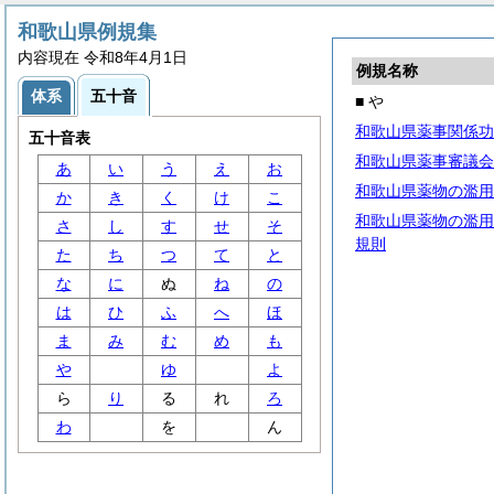
和歌山県例規集
内容現在 令和8年4月1日
例規名称
体系
五十音
■ や
和歌山県薬事関係功
五十音表
和歌山県薬事審議会
あ
い
う
え
お
和歌山県薬物の濫用
か
き
く
け
こ
和歌山県薬物の濫用
さ
し
す
せ
そ
規則
た
ち
つ
て
と
な
に
ぬ
ね
の
は
ひ
ふ
へ
ほ
ま
み
む
め
も
や
ゆ
よ
ら
り
る
れ
ろ
わ
を
ん