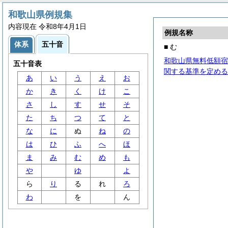
和歌山県例規集
内容現在 令和8年4月1日
例規名称
体系
五十音
■ む
和歌山県無料低額宿
五十音表
関する基準を定める
あ
い
う
え
お
か
き
く
け
こ
さ
し
す
せ
そ
た
ち
つ
て
と
な
に
ぬ
ね
の
は
ひ
ふ
へ
ほ
ま
み
む
め
も
や
ゆ
よ
ら
り
る
れ
ろ
わ
を
ん