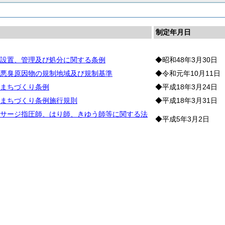
制定年月日
設置、管理及び処分に関する条例
◆昭和48年3月30日
悪臭原因物の規制地域及び規制基準
◆令和元年10月11日
まちづくり条例
◆平成18年3月24日
まちづくり条例施行規則
◆平成18年3月31日
サージ指圧師、はり師、きゆう師等に関する法
◆平成5年3月2日