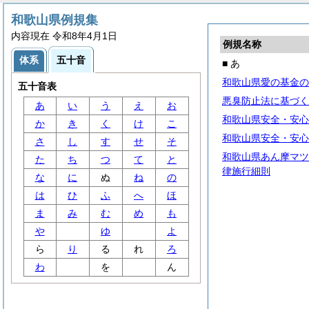
和歌山県例規集
内容現在 令和8年4月1日
例規名称
体系
五十音
■ あ
和歌山県愛の基金の
五十音表
悪臭防止法に基づく
あ
い
う
え
お
和歌山県安全・安心
か
き
く
け
こ
和歌山県安全・安心
さ
し
す
せ
そ
和歌山県あん摩マツ
た
ち
つ
て
と
律施行細則
な
に
ぬ
ね
の
は
ひ
ふ
へ
ほ
ま
み
む
め
も
や
ゆ
よ
ら
り
る
れ
ろ
わ
を
ん