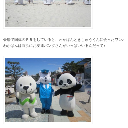
会場で国体のＰＲをしていると、わかぱんときしゅうくんに会ったワン♪
わかぱんは白浜にお友達パンダさんがいっぱいいるんだって♪