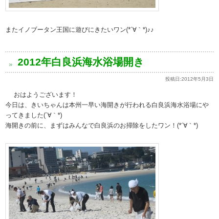
またイノブータン王国に遊びにきたいワン(*´∀｀*)♪♪
2012年白良浜海水浴場開き
投稿日:
2012年5月3日
おはようございます！
今日は、きいちゃんは本州一早い海開きが行われる白良浜海水浴場にや
ってきました(´∀｀*)
海開きの前に、まずはみんなで白良浜のお掃除をしたワン！(*´∀｀*)