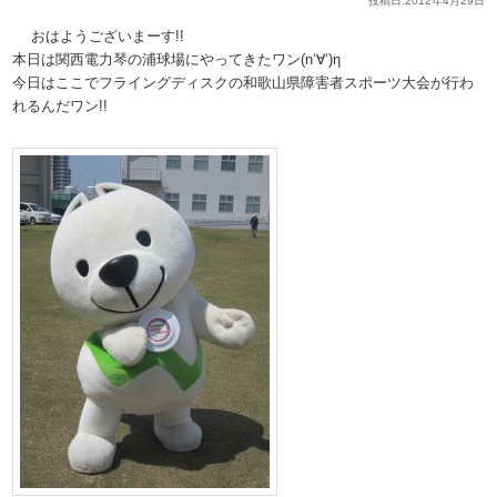
投稿日:
2012年4月29日
おはようございまーす!!
本日は関西電力琴の浦球場にやってきたワン(n‘∀‘)η
今日はここでフライングディスクの和歌山県障害者スポーツ大会が行わ
れるんだワン!!