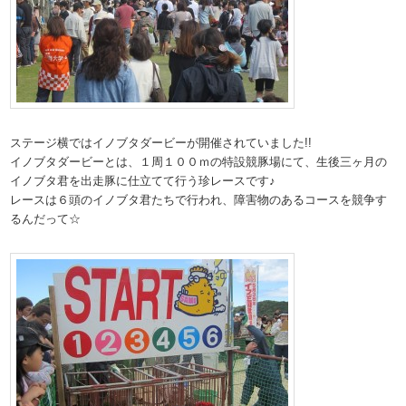
ステージ横ではイノブタダービーが開催されていました!!
イノブタダービーとは、１周１００ｍの特設競豚場にて、生後三ヶ月の
イノブタ君を出走豚に仕立てて行う珍レースです♪
レースは６頭のイノブタ君たちで行われ、障害物のあるコースを競争す
るんだって☆