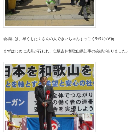
会場には、早くもたくさんの人できいちゃんすっごくﾜｸﾜｸ(n‘∀‘)η
まずはじめに式典が行われ、仁坂吉伸和歌山県知事の挨拶がありました♪