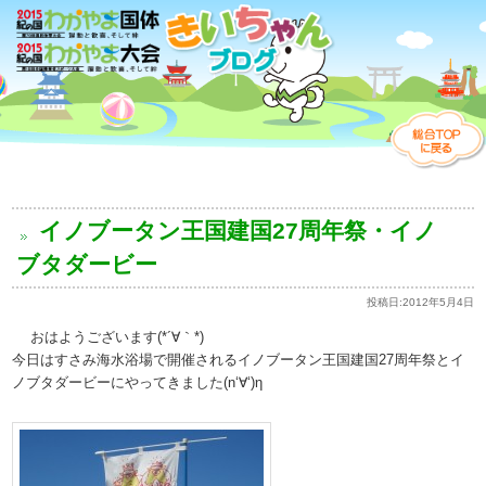
イノブータン王国建国27周年祭・イノ
ブタダービー
投稿日:
2012年5月4日
おはようございます(*´∀｀*)
今日はすさみ海水浴場で開催されるイノブータン王国建国27周年祭とイ
ノブタダービーにやってきました(n‘∀‘)η