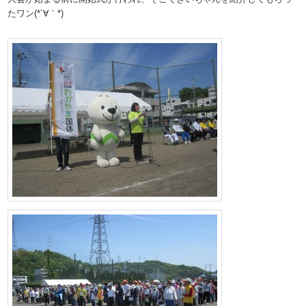
たワン(*´∀｀*)