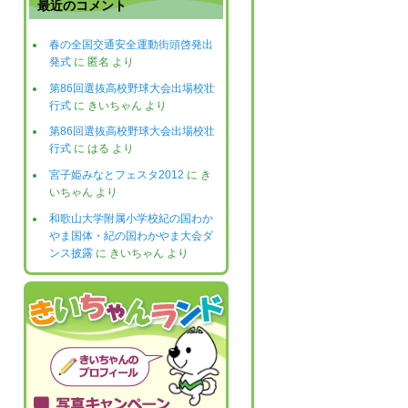
最近のコメント
春の全国交通安全運動街頭啓発出
発式
に
匿名
より
第86回選抜高校野球大会出場校壮
行式
に
きいちゃん
より
第86回選抜高校野球大会出場校壮
行式
に
はる
より
宮子姫みなとフェスタ2012
に
き
いちゃん
より
和歌山大学附属小学校紀の国わか
やま国体・紀の国わかやま大会ダ
ンス披露
に
きいちゃん
より