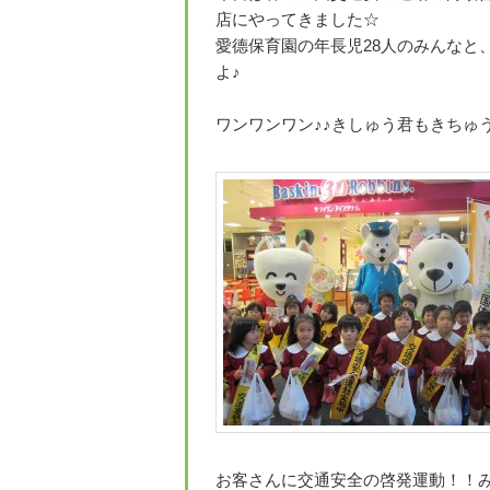
店にやってきました☆
愛德保育園の年長児28人のみんなと
よ♪
ワンワンワン♪♪きしゅう君もきちゅ
お客さんに交通安全の啓発運動！！