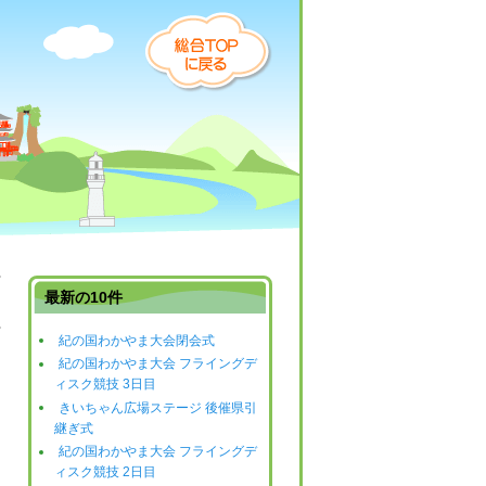
最新の10件
紀の国わかやま大会閉会式
日
紀の国わかやま大会 フライングデ
ィスク競技 3日目
きいちゃん広場ステージ 後催県引
継ぎ式
紀の国わかやま大会 フライングデ
ィスク競技 2日目