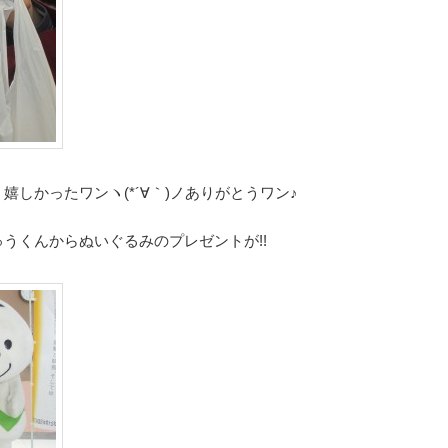
しかったワンヽ(*´∀｀)ノありがとうワン♪
うくんからぬいぐるみのプレゼントが!!