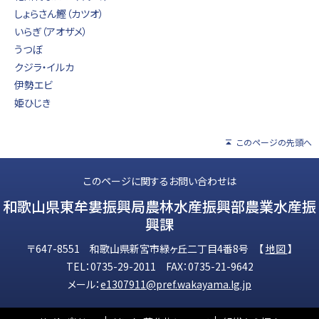
しょらさん鰹（カツオ）
いらぎ（アオザメ）
うつぼ
クジラ・イルカ
伊勢エビ
姫ひじき
このページの先頭へ
このページに関するお問い合わせは
和歌山県東牟婁振興局農林水産振興部農業水産振
興課
〒647-8551 和歌山県新宮市緑ヶ丘二丁目4番8号 【
地図
】
TEL：0735-29-2011 FAX：0735-21-9642
メール：
e1307911@pref.wakayama.lg.jp