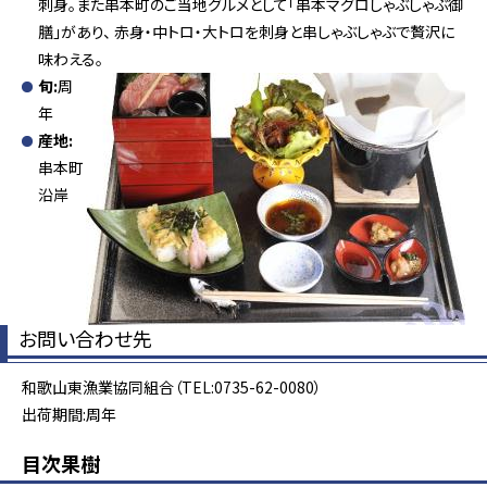
刺身。また串本町のご当地グルメとして「串本マグロしゃぶしゃぶ御
膳」があり、 赤身・中トロ・大トロを刺身と串しゃぶしゃぶで贅沢に
味わえる。
旬:
周
年
産地:
串本町
沿岸
お問い合わせ先
和歌山東漁業協同組合（TEL:0735-62-0080）
出荷期間:周年
目次
果樹