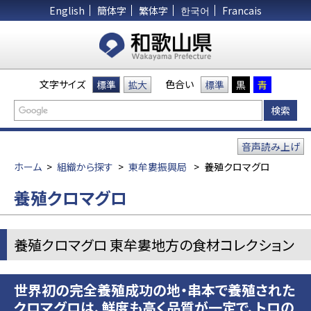
English
簡体字
繁体字
한국어
Francais
文字サイズ
色合い
標準
拡大
標準
黒
青
音声読み上げ
ホーム
>
組織から探す
>
東牟婁振興局
>
養殖クロマグロ
養殖クロマグロ
養殖クロマグロ 東牟婁地方の食材コレクション
世界初の完全養殖成功の地・串本で養殖された
クロマグロは、鮮度も高く品質が一定で、トロの