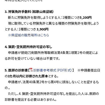
3．狩猟免許手数料（和歌山県証紙）
新たに狩猟免許を取得しようとする人：1種類につき
5,200円
現に取得している狩猟免許と異なる種類の狩猟免許を取得しよう
とする人：1種類につき
3,900円
※県証紙の販売場所はこちら
4．猟銃・空気銃所持許可証の写し
申請者が銃砲刀剣類所持等取締法第4条第1項第1号の規定によ
る許可を受けていない場合は不要です。
5．医師の診断書【
診断書参考様式（PDF形式）
】 ※申請書提出日
の
3カ月以内に診断された原本
とする。
申請者が、法第40条第2号から第4号に該当しないことを証するも
の 。
ただし、4. 猟銃・空気銃所持許可証の写しを提出した人は、医師の
診断書を提出する必要はありません。