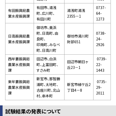
有田市、湯浅
0737-
有田振興局農
湯浅町湯浅
町、広川町、
64-
業水産振興課
2355－1
有田川町
1273
御坊市、美浜
町、日高町、由
0738-
日高振興局農
御坊市湯川町
良町、
24-
業水産振興課
財部651
印南町、みなべ
2926
町、日高川町
西牟婁振興局
田辺市、白浜
0739-
田辺市朝日ヶ
農業水産振興
町、上富田町、
22-
丘23－1
課
すさみ町
1443
新宮市、那智勝
東牟婁振興局
0735-
浦町、太地町、
新宮市緑ケ丘2
農業水産振興
29-
古座川町、北山
丁目4－8
課
2011
村、串本町
試験結果の発表について