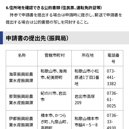
6.住所地を確認できる公的書類（住民票、運転免許証等）
持参で申請書を提出する場合は申請時に提示し、郵送で申請書を
提出する場合は公的書類の写しを同封すること。
申請書の提出先（振興局）
名称
管轄市町村
所在地
電話番
号
和歌山市、海南
和歌山市小松
073-
海草振興局農
市、紀美野町
原通1丁目1番
441-
業水産振興課
地
3382
紀の川市、岩出
0736-
那賀振興局農
岩出市高塚
市
61-
業水産振興課
209
0025
橋本市、かつら
0736-
伊都振興局農
和歌山橋本市
ぎ町、九度山町、
33-
業水産振興課
市脇4－5－8
高野町
4930