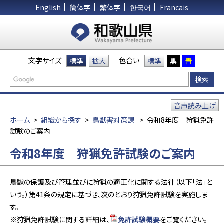
English
簡体字
繁体字
한국어
Francais
文字サイズ
色合い
標準
拡大
標準
黒
青
音声読み上げ
ホーム
>
組織から探す
>
鳥獣害対策課
>
令和8年度 狩猟免許
試験のご案内
令和8年度 狩猟免許試験のご案内
鳥獣の保護及び管理並びに狩猟の適正化に関する法律（以下「法」と
いう。）第41条の規定に基づき、次のとおり狩猟免許試験を実施しま
す。
※狩猟免許試験に関する詳細は、
免許試験概要
をご覧ください。