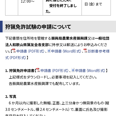
12：00～
日（金）まで
受付を終了しまし
た。
狩猟免許試験の申請について
下記書類を住所地を管轄する
振興局農業水産振興課
又は
一般社団
法人和歌山県猟友会各支部
に持参又は郵送によりお申込みくださ
い。
【
申請書（PDF形式）
、
申請書（Word形式）
、
診断書参考様
式（PDF形式）
】
1．狩猟免許申請書【
申請書（PDF形式）
、
申請書（Word形式）
】
上記様式をダウンロードし、必要事項を記入してください。
各振興局農業水産振興課でも配布しています。
2．写真
6 か月以内に撮影した無帽、正面、上三分身かつ無背景のもの（縦
3.0 センチメートル、横 2.4 センチメートル）で、裏面に氏名及び撮影
年月日を記入してください。