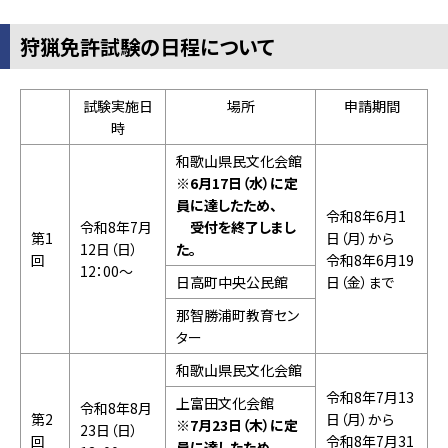
狩猟免許試験の日程について
試験実施日
場所
申請期間
時
和歌山県民文化会館
※6月17日（水）に定
員に達したため、
令和8年6月1
令和8年7月
受付を終了しまし
第1
日（月）から
12日（日）
た。
回
令和8年6月19
12：00～
日高町中央公民館
日（金）まで
那智勝浦町教育セン
ター
和歌山県民文化会館
令和8年7月13
上富田文化会館
令和8年8月
第2
日（月）から
※7月23日（木）に定
23日（日）
回
令和8年7月31
員に達したため、