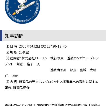
知事訪問
（1）日 時：2026年6月2日（火）13：30-13：45
（2）場 所：知事室
（3）訪問者：株式会社ローソン 執行役員 近畿カンパニー プレジ
デント 鷲頭 裕子 氏
近畿商品部 部長 宮城 大輔
氏 ほか
（4）内 容：新商品の発売およびロケット応援事業への寄附に関する
報告、新商品紹介
※(株)ローソンと県は、2003年に包括連携協定を締結以降、「県産品