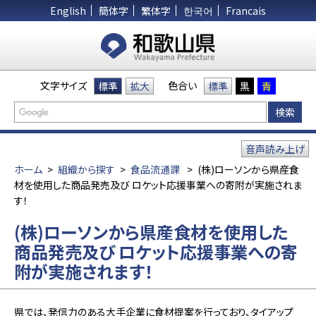
English
簡体字
繁体字
한국어
Francais
文字サイズ
色合い
標準
拡大
標準
黒
青
音声読み上げ
ホーム
>
組織から探す
>
食品流通課
>
(株)ローソンから県産食
材を使用した商品発売及び ロケット応援事業への寄附が実施されま
す！
(株)ローソンから県産食材を使用した
商品発売及び ロケット応援事業への寄
附が実施されます！
県では、発信力のある大手企業に食材提案を行っており、タイアップ