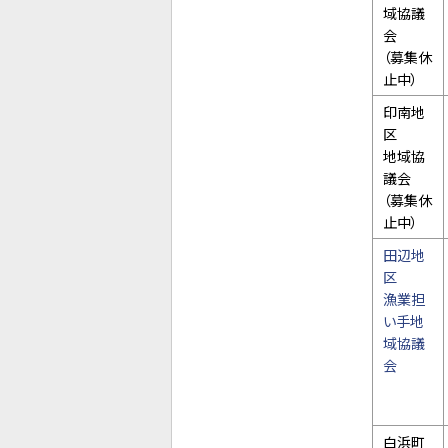
域協議
会
（募集休
止中）
印南地
区
地域協
議会
（募集休
止中）
田辺地
区
漁業担
い手地
域協議
会
白浜町