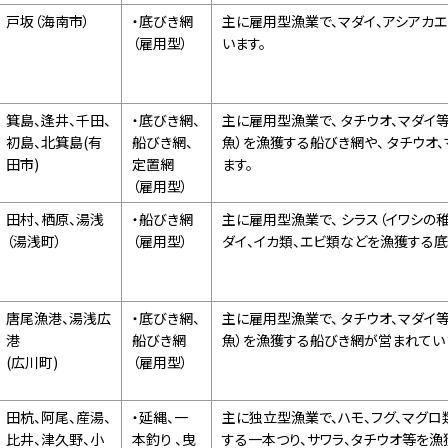
戸坂（海南市）
・底びき網
主に雇用型漁業で、マダイ、アシアカ
（雇用型）
います。
箕島、逢井、千田、
・底びき網、
主に雇用型漁業で、 タチウオ、マダイ
初島、北箕島(有
船びき網、
魚）を漁獲する船びき網や、 タチウ
田市)
定置網
ます。
（雇用型）
田村、栖原、湯浅
・船びき網
主に雇用型漁業で、 シラス（イワシの
（湯浅町）
（雇用型）
ダイ、イカ類、エビ類などを漁獲する
唐尾漁港、湯浅広
・底びき網、
主に雇用型漁業で、 タチウオ、マダイ
港
船びき網
魚）を漁獲する船びき網が営まれてい
(広川町)
（雇用型）
田杭、阿尾、産湯、
・延縄、一
主に独立型漁業で、ハモ、フグ、マグロ
比井、津久野、小
本釣り 、曳
する一本つり、サワラ、タチウオ等を漁