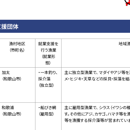
支援団体
漁村地区
就業支援を
地域
（市町名）
行う漁業
（就業形
態）
加太
・一本釣り、
主に独立型漁業で、 マダイやアジ等を
（和歌山市）
採介藻
メ・ヒジキ・天草などの採貝・採藻を
（独立型）
和歌浦
・船びき網
主に雇用型漁業で、 シラス（イワシの
（和歌山市）
（雇用型）
す。その他にアジ、カサゴ、ハマチ等を
等を漁獲する採介藻等が営まれていま