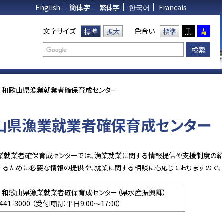
English
簡体字
繁体字
한국어
Francais
文字サイズ
色合い
標準
拡大
標準
黒
青
和歌山県漁業就業者確保育成センター
山県漁業就業者確保育成センター
業就業者確保育成センターでは、漁業就業に関する情報提供や支援制度の紹
するために必要な情報の提供や、就業に関する相談にも応じておりますので、
： 和歌山県漁業就業者確保育成センター（県水産振興課）
-441-3000 （受付時間：平日9:00～17:00）