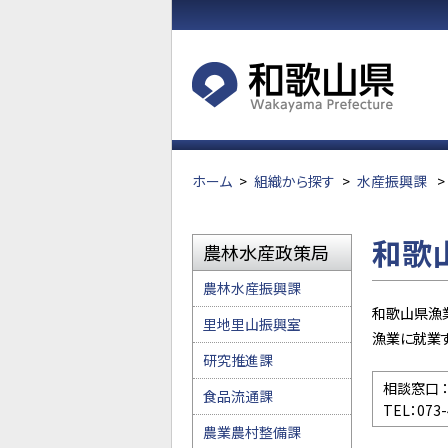
ホーム
>
組織から探す
>
水産振興課
>
和歌
農林水産政策局
農林水産振興課
和歌山県漁
里地里山振興室
漁業に就業
研究推進課
相談窓口 
食品流通課
TEL：073
農業農村整備課