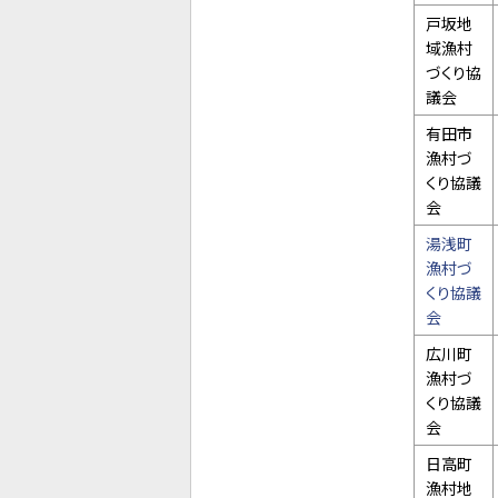
戸坂地
域漁村
づくり協
議会
有田市
漁村づ
くり協議
会
湯浅町
漁村づ
くり協議
会
広川町
漁村づ
くり協議
会
日高町
漁村地