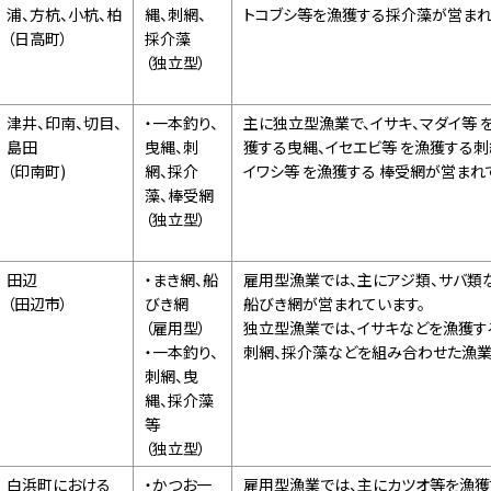
浦、方杭、小杭、柏
縄、刺網、
トコブシ等を漁獲する採介藻が営まれ
（日高町）
採介藻
（独立型）
津井、印南、切目、
・一本釣り、
主に独立型漁業で、イサキ、マダイ等 
島田
曳縄、刺
獲する曳縄、イセエビ等 を漁獲する刺
（印南町)
網、採介
イワシ等 を漁獲する 棒受網が営まれ
藻、棒受網
（独立型）
田辺
・まき網、船
雇用型漁業では、主にアジ類、サバ類
（田辺市）
びき網
船びき網が営まれています。
（雇用型）
独立型漁業では、イサキなどを漁獲す
・一本釣り、
刺網、採介藻などを組み合わせた漁業
刺網、曳
縄、採介藻
等
（独立型）
白浜町における
・かつお一
雇用型漁業では、主にカツオ等を漁獲