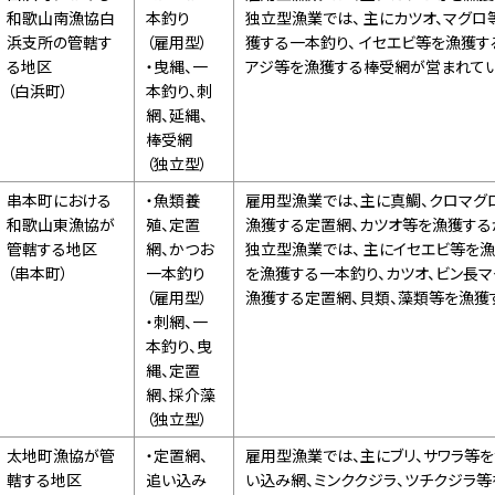
和歌山南漁協白
本釣り
独立型漁業では、 主にカツオ、マグロ
浜支所の管轄す
（雇用型）
獲する一本釣り、 イセエビ等を漁獲す
る地区
・曳縄、一
アジ等を漁獲する棒受網が営まれてい
（白浜町）
本釣り、刺
網、延縄、
棒受網
（独立型）
串本町における
・魚類養
雇用型漁業では、主に真鯛、クロマグ
和歌山東漁協が
殖、定置
漁獲する定置網、カツオ等を漁獲する
管轄する地区
網、かつお
独立型漁業では、 主にイセエビ等を漁
（串本町）
一本釣り
を漁獲する一本釣り、カツオ、ビン長
（雇用型）
漁獲する定置網、貝類、藻類等を漁獲
・刺網、一
本釣り、曳
縄、定置
網、採介藻
（独立型）
太地町漁協が管
・定置網、
雇用型漁業では、主にブリ、サワラ等
轄する地区
追い込み
い込み網、ミンククジラ、ツチクジラ