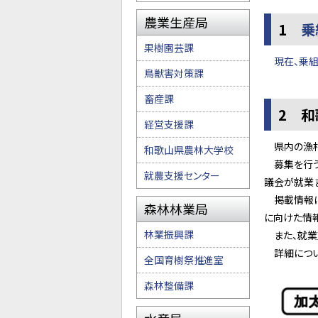
農業生産局
1
乗
果樹園芸課
現在、乗
鳥獣害対策課
畜産課
2 
経営支援課
県内の漁村
和歌山県農林大学校
募集を行う
就農支援センター
議会が就業
掲載情報に
森林林業局
に向けた情
林業振興課
また、就業
詳細につい
全国育樹祭推進室
森林整備課