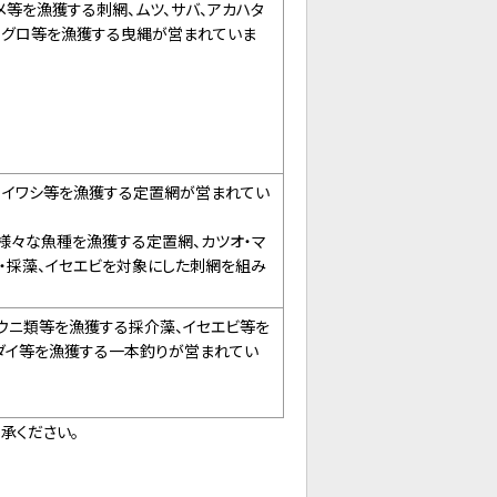
ラメ等を漁獲する刺網、ムツ、サバ、アカハタ
マグロ等を漁獲する曳縄が営まれていま
類、イワシ等を漁獲する定置網が営まれてい
ど様々な魚種を漁獲する定置網、カツオ・マ
・採藻、イセエビを対象にした刺網を組み
、ウニ類等を漁獲する採介藻、イセエビ等を
マダイ等を漁獲する一本釣りが営まれてい
承ください。