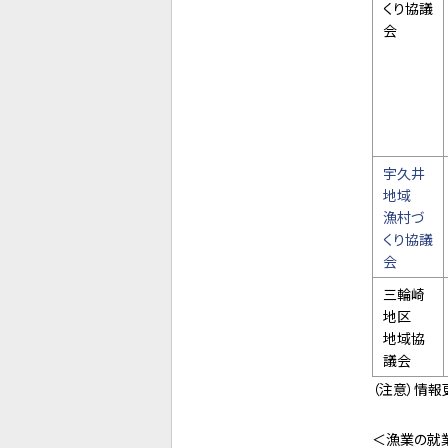
くり協議
会
宇久井
地域
漁村づ
くり協議
会
三輪崎
地区
地域協
議会
（注意）情報
＜漁業の就