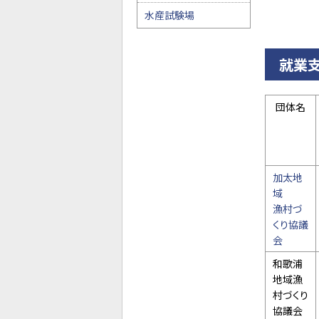
水産試験場
就業
団体名
加太地
域
漁村づ
くり協議
会
和歌浦
地域漁
村づくり
協議会