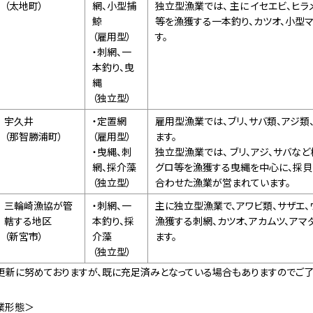
（太地町）
網、小型捕
独立型漁業では、 主に イセエビ、ヒ
鯨
等を漁獲する一本釣り、カツオ、小型
（雇用型）
す。
・刺網、一
本釣り、曳
縄
（独立型）
宇久井
・定置網
雇用型漁業では、ブリ、サバ類、アジ
（那智勝浦町）
（雇用型）
ます。
・曳縄、刺
独立型漁業では、 ブリ、アジ、サバな
網、採介藻
グロ等を漁獲する曳縄を中心に、採貝
（独立型）
合わせた漁業が営まれています。
三輪崎漁協が管
・刺網、一
主に独立型漁業で、アワビ類、サザエ
轄する地区
本釣り、採
漁獲する刺網、カツオ、アカムツ、ア
（新宮市）
介藻
ます。
（独立型）
更新に努めておりますが、既に充足済みとなっている場合もありますのでご了
業形態＞