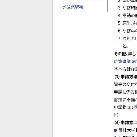
県が認
水産試験場
研修時
常勤の
原則、
研修中
原則と
と。
その他、詳し
対策事業（就
基本方針は
（3）申請方
資金の交付
申請に係る
書類に不備
申請様式（
ト）
（4）申請窓
農林大学