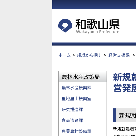
ホーム
>
組織から探す
>
経営支援課
>
新規
農林水産政策局
営発
農林水産振興課
里地里山振興室
研究推進課
新規
食品流通課
新規就農者
農業農村整備課