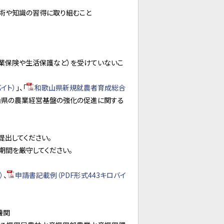
技術や知識の習得に取り組むこと
業保険や生活保護など）を受けていないこ
イト）
」、「
和歌山県新規就農者育成総合
歌山県の農業経営基盤の強化の促進に関する
出してください。
期間を厳守してください。
）
、
申請書記載例（PDF形式443キロバイ
機関