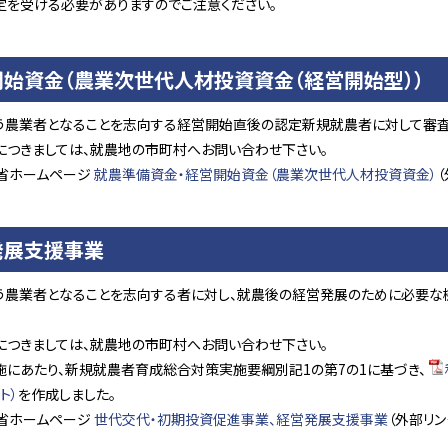
定を受ける必要がありますのでご注意ください。
始資金（農業次世代人材投資資金（経営開始型））
う農業者となることを志向する経営開始直後の認定新規就農者に対して審査
につきましては、就農地の市町村へお問い合わせ下さい。
省ホームページ
就農準備資金・経営開始資金
（農業次世代人材投資資金）
（
発展支援事業
う農業者となることを志向する者に対し、就農後の経営発展のために必要な
につきましては、就農地の市町村へお問い合わせ下さい。
施にあたり、新規就農者育成総合対策実施要綱別記1の第7の1に基づき、
ト）
を作成しました。
省ホームページ
世代交代・初期投資促進事業、経営発展支援事業
（外部リン