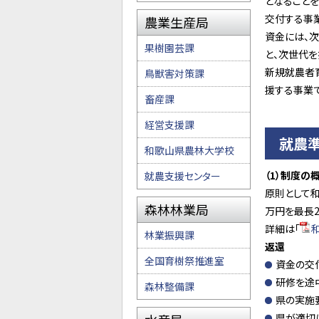
となること
交付する事業
農業生産局
資金には、
果樹園芸課
と、次世代
新規就農者
鳥獣害対策課
援する事業で
畜産課
経営支援課
就農
和歌山県農林大学校
（1）制度の
就農支援センター
原則として
森林林業局
万円を最長
詳細は「
林業振興課
返還
全国育樹祭推進室
資金の交
研修を途
森林整備課
県の実施
県が適切