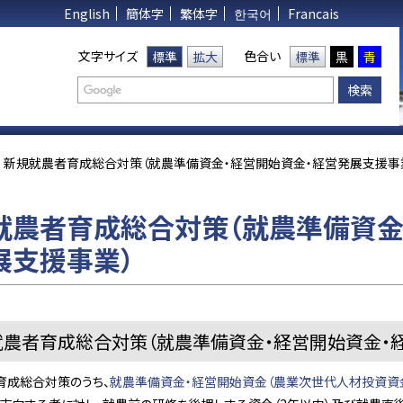
English
簡体字
繁体字
한국어
Francais
文字サイズ
色合い
標準
拡大
標準
黒
青
新規就農者育成総合対策（就農準備資金・経営開始資金・経営発展支援事
就農者育成総合対策（就農準備資金
展支援事業）
就農者育成総合対策（就農準備資金・経営開始資金・
育成総合対策のうち、
就農準備資金・経営開始資金（農業次世代人材投資資