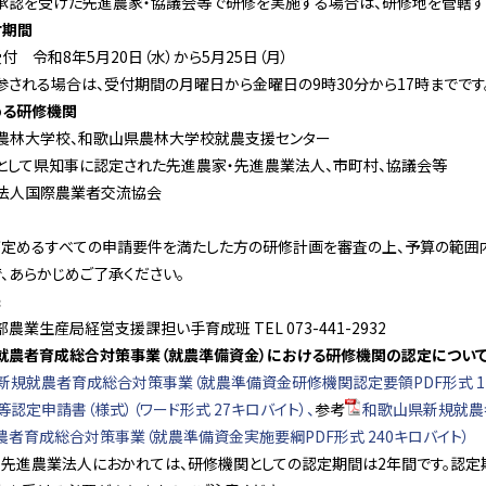
承認を受けた先進農家・協議会等で研修を実施する場合は、研修地を管轄
付期間
付 令和8年5月20日（水）から5月25日（月）
される場合は、受付期間の月曜日から金曜日の9時30分から17時までです。
める研修機関
農林大学校、和歌山県農林大学校就農支援センター
として県知事に認定された先進農家・先進農業法人、市町村、協議会等
法人国際農業者交流協会
が定めるすべての申請要件を満たした方の研修計画を審査の上、予算の範囲
、あらかじめご了承ください。
先
農業生産局経営支援課担い手育成班 TEL 073-441-2932
規就農者育成総合対策事業（就農準備資金）における研修機関の認定につい
新規就農者育成総合対策事業（就農準備資金研修機関認定要領PDF形式 11
認定申請書（様式）（ワード形式 27キロバイト）、
参考
和歌山県新規就農
者育成総合対策事業（就農準備資金実施要綱PDF形式 240キロバイト）
・先進農業法人におかれては、研修機関としての認定期間は2年間です。認