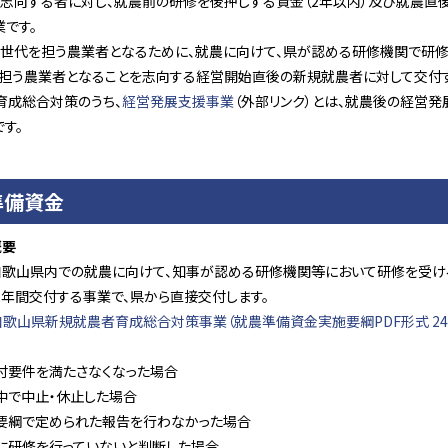
を志向する者に対し、就農前の研修を後押しする資金（2年以内）及び就農直
です。
次世代を担う農業者となるために、就農に向けて、県が認める研修機関で研修
を担う農業者となることを志向する経営開始直後の新規就農者に対して交付す
育成総合対策のうち、
経営発展支援事業
（外部リンク）とは、就農後の経営
す。
準備資金
概要
和歌山県内での就農に向けて、知事が認める研修機関等において研修を受ける
2年間交付する事業で、県から直接交付します。
和歌山県新規就農者育成総合対策事業（就農準備資金実施要綱PDF形式 24
付要件を満たさなくなった場合
中で中止・休止した場合
要綱で定められた報告を行わなかった場合
に研修を行っていないと判断した場合