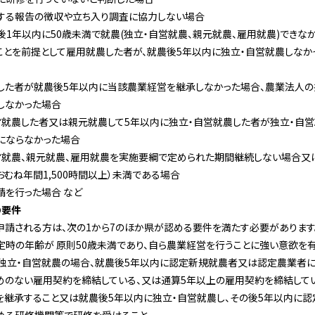
する報告の徴収や立ち入り調査に協力しない場合
後1年以内に50歳未満で就農(独立・自営就農、親元就農、雇用就農)できな
ことを前提として雇用就農した者が、就農後5年以内に独立・自営就農しな
した者が就農後5年以内に当該農業経営を継承しなかった場合、農業法人の
しなかった場合
営就農した者又は親元就農して5年以内に独立・自営就農した者が独立・自
にならなかった場合
営就農、親元就農、雇用就農を実施要綱で定められた期間継続しない場合又は
むね年間1,500時間以上）未満である場合
請を行った場合 など
の要件
申請される方は、次の1から7のほか県が認める要件を満たす必要があります
定時の年齢が 原則50歳未満であり、自ら農業経営を行うことに強い意欲を
（独立・自営就農の場合、就農後5年以内に認定新規就農者又は認定農業者に
めのない雇用契約を締結している、又は通算5年以上の雇用契約を締結してい
を継承すること又は就農後5年以内に独立・自営就農し、その後5年以内に認