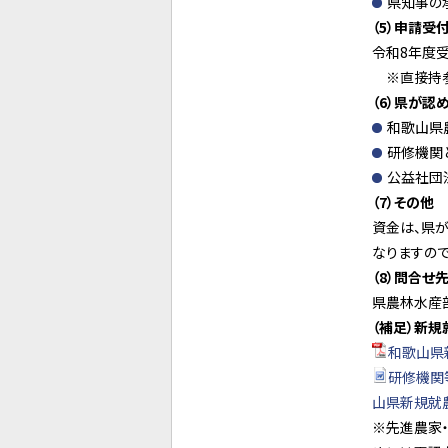
県知事の
（5）申請受
令和8年度受
※直接持参
（6）県が認
和歌山県
研修機関
公益社団
（7）その他
資金は、県
なりますので
（8）問合せ
県農林水産部
（補足）新
和歌山県
研修機関等
山県新規就農
※先進農家