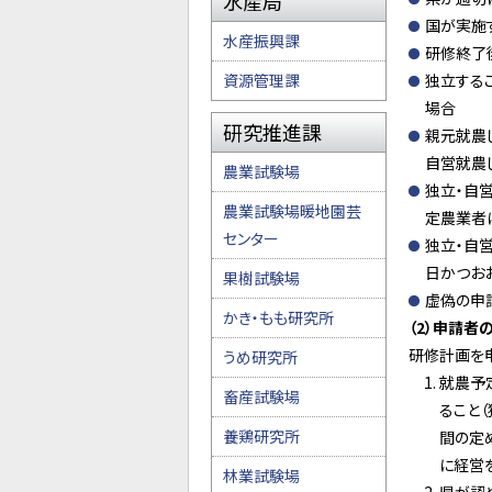
水産局
国が実施
水産振興課
研修終了
資源管理課
独立する
場合
研究推進課
親元就農
自営就農
農業試験場
独立・自
農業試験場暖地園芸
定農業者
センター
独立・自
日かつおお
果樹試験場
虚偽の申
かき・もも研究所
（2）申請者
研修計画を
うめ研究所
就農予
畜産試験場
ること
養鶏研究所
間の定
に経営
林業試験場