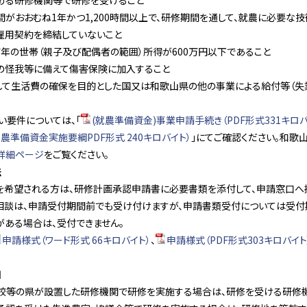
める研修機関等で研修を受けること
間がおおむね1年かつ1,200時間以上で、研修期間を通して、就農に必要な
雇用契約を締結していないこと
前年の世帯（親子及び配偶者の範囲）所得が600万円以下であること
の怪我等に備えて傷害保険に加入すること
して生活費の確保を目的とした国又は和歌山県の他の事業による給付等（失
い要件については、「
(就農準備資金)事業申請手続き（PDF形式331キロバ
農準備資金実施要綱PDF形式 240キロバイト）
」にてご確認ください。和
詳細ページ
をご覧ください。
法
を希望される方は、研修計画承認申請書に必要書類を添付して、申請窓口へ提
相談は、申請受付期間前でも受け付けますが、申請書類受付については受付
がある場合は、受付できません。
申請様式（ワード形式 66キロバイト）
、
申請様式（PDF形式303キロバイト
口
校等の県が設置した研修機関で研修を実施する場合は、研修を受ける研修