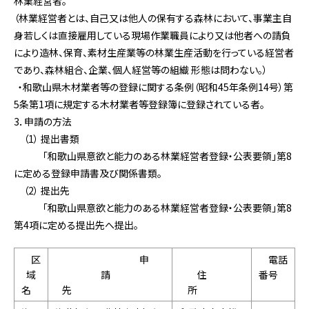
林業経営者。
（林業経営者とは、自己又は他人の保有する森林において、事業主自
身若しくは直接雇用している現場作業職員により又は他者への請負
により造林、保育、素材生産業等の林業生産活動を行っている経営者
であり、森林組合、企業、個人経営等の組織 形態は問わない。）
・和歌山県木材業者等の登録に関する条例（昭和45年条例14号）第
5条第1項に規定する木材業者等登録簿に登録されている者。
3．申請の方法
（1） 提出書類
「和歌山県意欲と能力のある林業経営者登録・公表要領」第8
に定める登録申請書及び関係書類。
（2） 提出先
「和歌山県意欲と能力のある林業経営者登録・公表要領」第8
第4項に定める提出先へ提出。
区
申
電話
域
請
住
番号
名
先
所