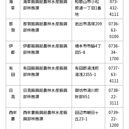
海
海草振興局農林水産振興
和歌山市小松
073-
草
部林務課
原通一丁目1番
432-
地
4111
那
那賀振興局農林水産振興
岩出市高塚209
0736-
賀
部林務課
63-
0100
伊
伊都振興局農林水産振興
橋本市市脇4丁
0736-
都
部林務課
目5-8
34-
1700
有
有田振興局農林水産振興
有田郡湯浅町
0737-
田
部林務課
湯浅2355-1
63-
4111
日
日高振興局農林水産振興
御坊市湯川町
0738-
高
部林務課
財部651
22-
3111
西牟
西牟婁振興局農林水産振
田辺市朝日ヶ
0739-
婁
興部林務課
丘23-1
22-
1200