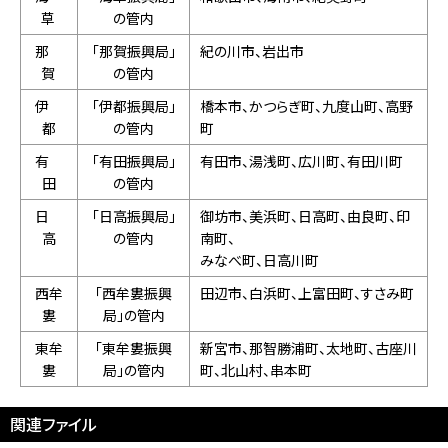
草
の管内
那
「那賀振興局」
紀の川市、岩出市
賀
の管内
伊
「伊都振興局」
橋本市、かつらぎ町、九度山町、高野
都
の管内
町
有
「有田振興局」
有田市、湯浅町、広川町、有田川町
田
の管内
日
「日高振興局」
御坊市、美浜町、日高町、由良町、印
高
の管内
南町、
みなべ町、日高川町
西牟
「西牟婁振興
田辺市、白浜町、上富田町、すさみ町
婁
局」の管内
東牟
「東牟婁振興
新宮市、那智勝浦町、太地町、古座川
婁
局」の管内
町、北山村、串本町
関連ファイル