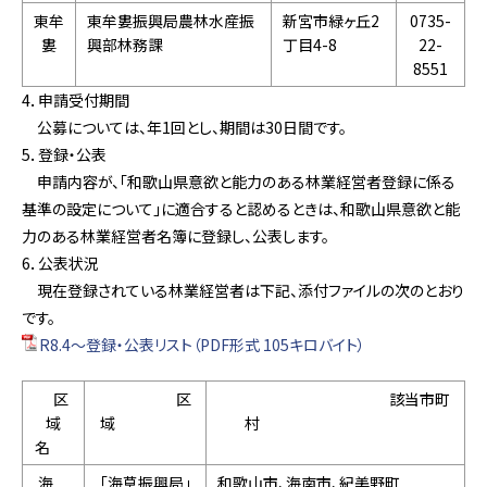
東牟
東牟婁振興局農林水産振
新宮市緑ヶ丘2
0735-
婁
興部林務課
丁目4-8
22-
8551
4．申請受付期間
公募については、年1回とし、期間は30日間です。
5．登録・公表
申請内容が、「和歌山県意欲と能力のある林業経営者登録に係る
基準の設定について」に適合すると認めるときは、和歌山県意欲と能
力のある林業経営者名簿に登録し、公表します。
6．公表状況
現在登録されている林業経営者は下記、添付ファイルの次のとおり
です。
R8.4～登録・公表リスト（PDF形式 105キロバイト）
区
区
該当市町
域
域
村
名
海
「海草振興局」
和歌山市、海南市、紀美野町