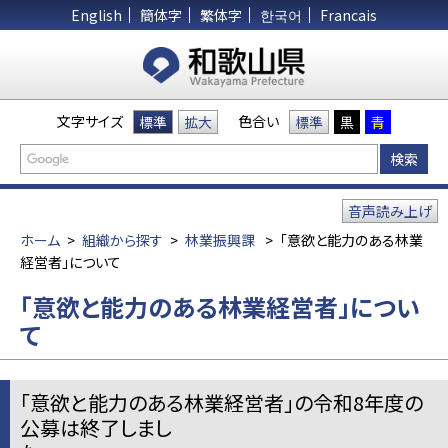
English
簡体字
繁体字
한국어
Francais
文字サイズ
色合い
標準
拡大
標準
黒
青
音声読み上げ
ホーム
>
組織から探す
>
林業振興課
>
「意欲と能力のある林業
経営者」について
「意欲と能力のある林業経営者」につい
て
「意欲と能力のある林業経営者」の令和8年度の
公募は終了しまし