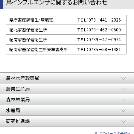
鳥インフルエンザに関するお問い合わせ
県庁畜産課衛生・環境班
ＴＥＬ：073－441－2925
紀北家畜保健衛生所
ＴＥＬ：073－462－0500
紀南家畜保健衛生所
ＴＥＬ：0739－47－0974
紀南家畜保健衛生所東牟婁支所
ＴＥＬ：0735－58－1481
農林水産政策局
農業生産局
森林林業局
水産局
研究推進課
このページの先頭へ