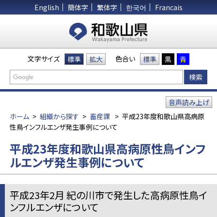
English
簡体字
繁体字
한국어
Francais
文字サイズ
色合い
標準
拡大
標準
黒
青
音声読み上げ
ホーム
>
組織から探す
>
畜産課
>
平成23年度和歌山県高病原
性鳥インフルエンザ発生事例について
平成23年度和歌山県高病原性鳥インフ
ルエンザ発生事例について
平成23年2月 紀の川市で発生した高病原性鳥イ
ンフルエンザについて